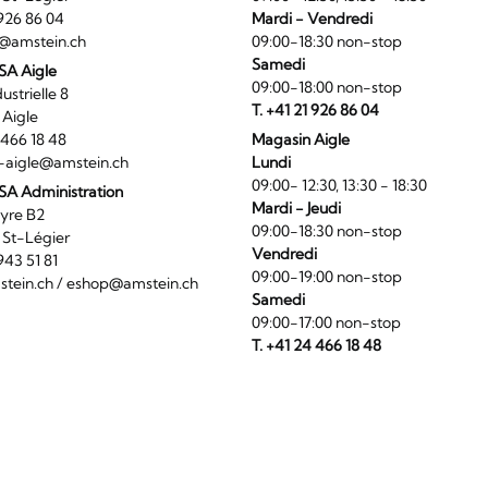
1 926 86 04
Mardi - Vendredi
@amstein.ch
09:00-18:30 non-stop
Samedi
 SA Aigle
09:00-18:00 non-stop
ndustrielle 8
T. +41 21 926 86 04
0 Aigle
4 466 18 48
Magasin Aigle
-aigle@amstein.ch
Lundi
09:00- 12:30, 13:30 - 18:30
SA Administration
Mardi - Jeudi
La Veyre B2
09:00-18:30 non-stop
6 St-Légier
Vendredi
1 943 51 81
09:00-19:00 non-stop
tein.ch
/
eshop@amstein.ch
Samedi
09:00-17:00 non-stop
T. +41 24 466 18 48