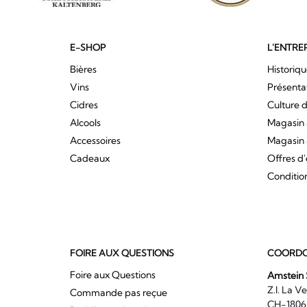
E-SHOP
L'ENTRE
Bières
Historiq
Vins
Présenta
Cidres
Culture d
Alcools
Magasin 
Accessoires
Magasin 
Cadeaux
Offres d
Conditio
FOIRE AUX QUESTIONS
COORDO
Foire aux Questions
Amstein 
Z.I. 
Commande pas reçue
CH-180