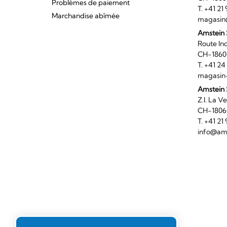
Problèmes de paiement
T. +41 2
Marchandise abîmée
magasin
Amstein
Route I
CH-186
T. +41 2
magasin
Amstein 
Z.I. 
CH-180
T. +41 2
info@ams