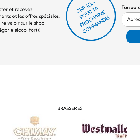
CHF 1O.-
Ton adre
P
O
U
R
T
A
P
R
O
C
AI
N
C
O
M
M
A
N
D
tter et recevez
E
nts et les offres spéciales.
H
E!
re valoir sur le shop
orie alcool fort)!
BRASSERIES