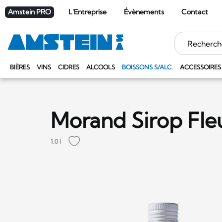
Amstein PRO
L'Entreprise
Évènements
Contact
Mots
clés
BIÈRES
VINS
CIDRES
ALCOOLS
BOISSONS S/ALC.
ACCESSOIRES
Morand Sirop Fle
1.0 l