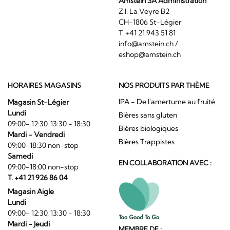
Amstein SA Administration
Z.I. La Veyre B2
CH-1806 St-Légier
T. +41 21 943 51 81
info@amstein.ch
/
eshop@amstein.ch
HORAIRES MAGASINS
NOS PRODUITS PAR THÈME
IPA - De l'amertume au fruité
Magasin St-Légier
Lundi
Bières sans gluten
09:00- 12:30, 13:30 - 18:30
Bières biologiques
Mardi - Vendredi
Bières Trappistes
09:00-18:30 non-stop
Samedi
EN COLLABORATION AVEC :
09:00-18:00 non-stop
T. +41 21 926 86 04
Magasin Aigle
Lundi
09:00- 12:30, 13:30 - 18:30
Mardi - Jeudi
MEMBRE DE :