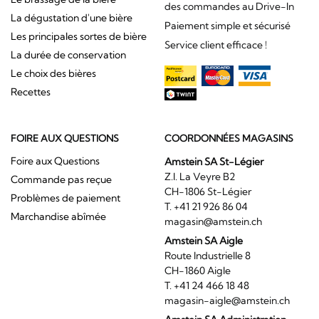
des commandes au Drive-In
La dégustation d'une bière
Paiement simple et sécurisé
Les principales sortes de bière
Service client efficace !
La durée de conservation
Le choix des bières
Recettes
FOIRE AUX QUESTIONS
COORDONNÉES MAGASINS
Foire aux Questions
Amstein SA St-Légier
Z.I. La Veyre B2
Commande pas reçue
CH-1806 St-Légier
Problèmes de paiement
T. +41 21 926 86 04
Marchandise abîmée
magasin@amstein.ch
Amstein SA Aigle
Route Industrielle 8
CH-1860 Aigle
T. +41 24 466 18 48
magasin-aigle@amstein.ch