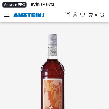
Amstein PRO
EVÈNEMENTS
0
Afficher
la
FR
DE
EN
IT
navigation