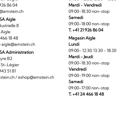
1 926 86 04
Mardi - Vendredi
@amstein.ch
09:00-18:30 non-stop
Samedi
 SA Aigle
09:00-18:00 non-stop
ndustrielle 8
T. +41 21 926 86 04
0 Aigle
4 466 18 48
Magasin Aigle
-aigle@amstein.ch
Lundi
09:00- 12:30, 13:30 - 18:30
SA Administration
Mardi - Jeudi
La Veyre B2
09:00-18:30 non-stop
6 St-Légier
Vendredi
1 943 51 81
09:00-19:00 non-stop
tein.ch
/
eshop@amstein.ch
Samedi
09:00-17:00 non-stop
T. +41 24 466 18 48