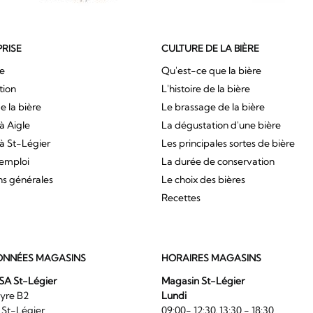
PRISE
CULTURE DE LA BIÈRE
ue
Qu'est-ce que la bière
tion
L'histoire de la bière
e la bière
Le brassage de la bière
à Aigle
La dégustation d'une bière
à St-Légier
Les principales sortes de bière
'emploi
La durée de conservation
ns générales
Le choix des bières
Recettes
NNÉES MAGASINS
HORAIRES MAGASINS
SA St-Légier
Magasin St-Légier
La Veyre B2
Lundi
6 St-Légier
09:00- 12:30, 13:30 - 18:30