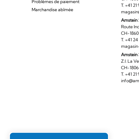
Problèmes de paiement
T. +41 2
Marchandise abîmée
magasin
Amstein
Route I
CH-186
T. +41 2
magasin
Amstein 
Z.I. 
CH-180
T. +41 2
info@ams