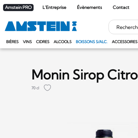
Amstein PRO
L'Entreprise
Évènements
Contact
Mots
clés
BIÈRES
VINS
CIDRES
ALCOOLS
BOISSONS S/ALC.
ACCESSOIRES
Monin Sirop Citr
70 cl