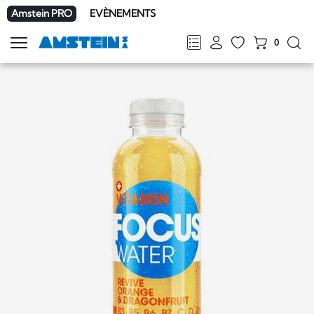
Amstein PRO
EVÈNEMENTS
0
Afficher
la
FR
DE
EN
IT
navigation