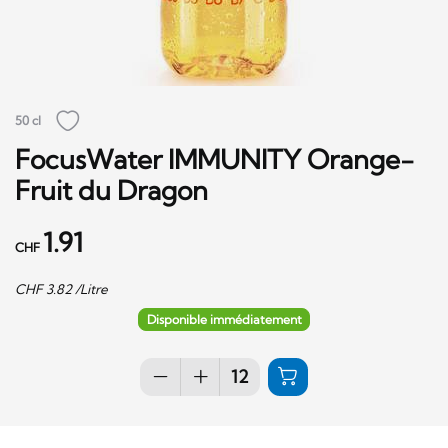
50 cl
FocusWater IMMUNITY Orange-
Fruit du Dragon
1.91
CHF
CHF
3.82
/Litre
Disponible immédiatement