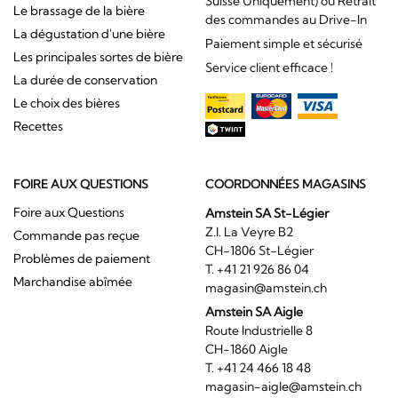
Suisse Uniquement) ou Retrait
Le brassage de la bière
des commandes au Drive-In
La dégustation d'une bière
Paiement simple et sécurisé
Les principales sortes de bière
Service client efficace !
La durée de conservation
Le choix des bières
Recettes
FOIRE AUX QUESTIONS
COORDONNÉES MAGASINS
Foire aux Questions
Amstein SA St-Légier
Z.I. La Veyre B2
Commande pas reçue
CH-1806 St-Légier
Problèmes de paiement
T. +41 21 926 86 04
Marchandise abîmée
magasin@amstein.ch
Amstein SA Aigle
Route Industrielle 8
CH-1860 Aigle
T. +41 24 466 18 48
magasin-aigle@amstein.ch