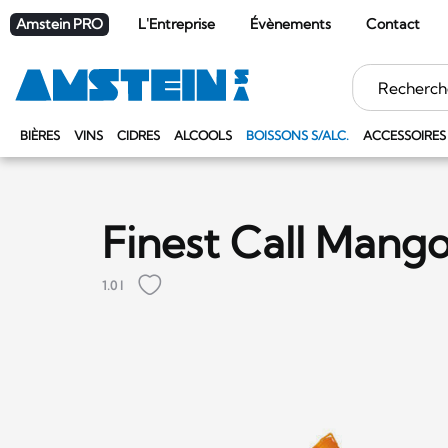
Amstein PRO
L'Entreprise
Évènements
Contact
Mots
clés
BIÈRES
VINS
CIDRES
ALCOOLS
BOISSONS S/ALC.
ACCESSOIRES
Finest Call Mang
1.0 l