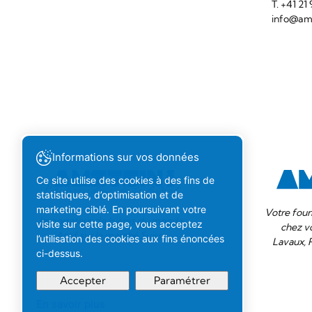
T. +41 2
info@ams
Informations sur vos données
Ce site utilise des cookies à des fins de
statistiques, d’optimisation et de
marketing ciblé. En poursuivant votre
Votre four
Importateur de bières du monde.
visite sur cette page, vous acceptez
chez v
Actif sur le marché Suisse.
l’utilisation des cookies aux fins énoncées
Lavaux, 
ci-dessus.
Accepter
Paramétrer
En savoir plus