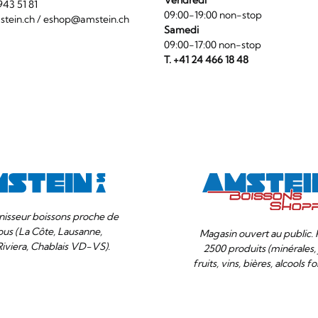
Vendredi
1 943 51 81
09:00-19:00 non-stop
tein.ch
/
eshop@amstein.ch
Samedi
09:00-17:00 non-stop
T. +41 24 466 18 48
nisseur boissons proche de
ous (La Côte, Lausanne,
Magasin ouvert au public. 
Riviera, Chablais VD-VS).
2500 produits (minérales, 
fruits, vins, bières, alcools for
Votre
Compris