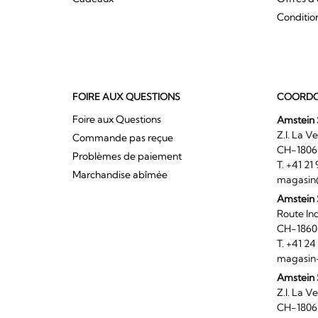
Conditio
FOIRE AUX QUESTIONS
COORDO
Foire aux Questions
Amstein 
Z.I. 
Commande pas reçue
CH-180
Problèmes de paiement
T. +41 2
Marchandise abîmée
magasin
Amstein
Route I
CH-186
T. +41 2
magasin
Amstein 
Z.I. 
CH-180