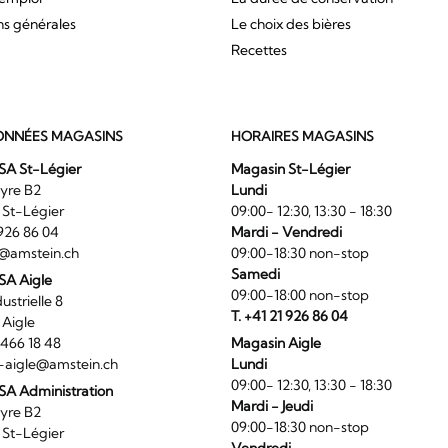
ns générales
Le choix des bières
Recettes
NNÉES MAGASINS
HORAIRES MAGASINS
SA St-Légier
Magasin St-Légier
La Veyre B2
Lundi
6 St-Légier
09:00- 12:30, 13:30 - 18:30
1 926 86 04
Mardi - Vendredi
@amstein.ch
09:00-18:30 non-stop
Samedi
 SA Aigle
09:00-18:00 non-stop
ndustrielle 8
T. +41 21 926 86 04
0 Aigle
4 466 18 48
Magasin Aigle
-aigle@amstein.ch
Lundi
09:00- 12:30, 13:30 - 18:30
SA Administration
Mardi - Jeudi
La Veyre B2
09:00-18:30 non-stop
6 St-Légier