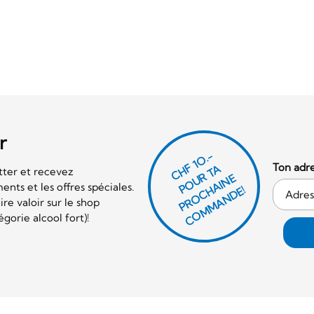
r
CHF 1O.-
Ton adre
P
O
U
R
T
A
P
R
O
C
AI
N
C
O
M
M
A
N
D
tter et recevez
E
nts et les offres spéciales.
H
E!
re valoir sur le shop
orie alcool fort)!