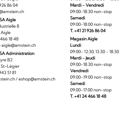
1 926 86 04
Mardi - Vendredi
@amstein.ch
09:00-18:30 non-stop
Samedi
 SA Aigle
09:00-18:00 non-stop
ndustrielle 8
T. +41 21 926 86 04
0 Aigle
4 466 18 48
Magasin Aigle
-aigle@amstein.ch
Lundi
09:00- 12:30, 13:30 - 18:30
SA Administration
Mardi - Jeudi
La Veyre B2
09:00-18:30 non-stop
6 St-Légier
Vendredi
1 943 51 81
09:00-19:00 non-stop
tein.ch
/
eshop@amstein.ch
Samedi
09:00-17:00 non-stop
T. +41 24 466 18 48