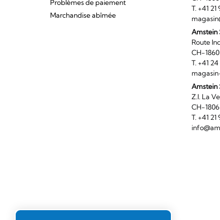
Problèmes de paiement
T. +41 2
Marchandise abîmée
magasin
Amstein
Route I
CH-186
T. +41 2
magasin
Amstein 
Z.I. 
CH-180
T. +41 2
info@ams