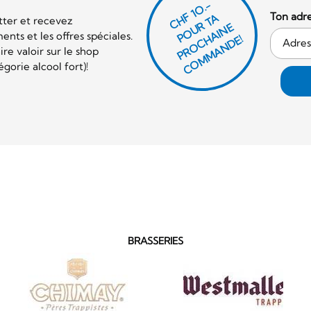
CHF 1O.-
Ton adre
P
O
U
R
T
A
P
R
O
C
AI
N
C
O
M
M
A
N
D
tter et recevez
E
nts et les offres spéciales.
H
E!
re valoir sur le shop
orie alcool fort)!
BRASSERIES