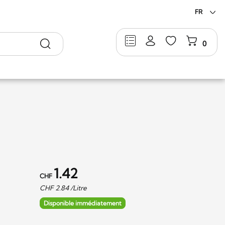
FR
Rechercher
0
1.42
CHF
CHF
2.84
/Litre
Disponible immédiatement