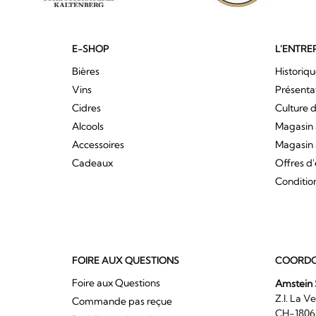
E-SHOP
L'ENTRE
Bières
Historiq
Vins
Présenta
Cidres
Culture d
Alcools
Magasin 
Accessoires
Magasin 
Cadeaux
Offres d
Conditio
FOIRE AUX QUESTIONS
COORDO
Foire aux Questions
Amstein 
Z.I. 
Commande pas reçue
CH-180