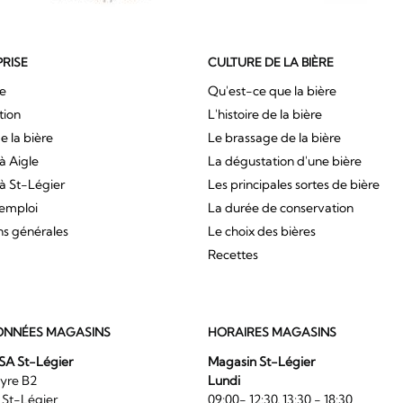
PRISE
CULTURE DE LA BIÈRE
ue
Qu'est-ce que la bière
tion
L'histoire de la bière
e la bière
Le brassage de la bière
à Aigle
La dégustation d'une bière
à St-Légier
Les principales sortes de bière
'emploi
La durée de conservation
ns générales
Le choix des bières
Recettes
NNÉES MAGASINS
HORAIRES MAGASINS
SA St-Légier
Magasin St-Légier
La Veyre B2
Lundi
6 St-Légier
09:00- 12:30, 13:30 - 18:30