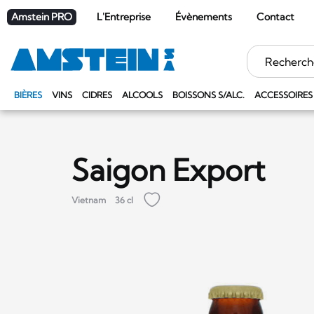
Amstein PRO
L'Entreprise
Évènements
Contact
Mots
clés
BIÈRES
VINS
CIDRES
ALCOOLS
BOISSONS S/ALC.
ACCESSOIRES
Saigon Export
Vietnam
36 cl