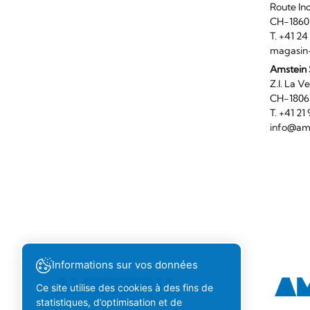
Route I
CH-186
T. +41 2
magasin
Amstein 
Z.I. 
CH-180
T. +41 2
info@ams
Informations sur vos données
Ce site utilise des cookies à des fins de
statistiques, d’optimisation et de