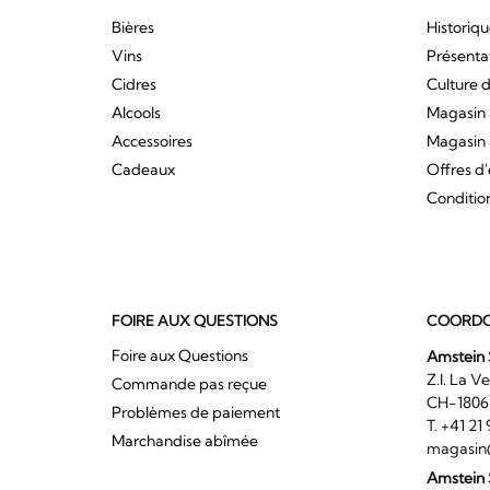
Bières
Historiq
Vins
Présenta
Cidres
Culture d
Alcools
Magasin 
Accessoires
Magasin 
Cadeaux
Offres d
Conditio
FOIRE AUX QUESTIONS
COORDO
Foire aux Questions
Amstein 
Z.I. 
Commande pas reçue
CH-180
Problèmes de paiement
T. +41 2
Marchandise abîmée
magasin
Amstein