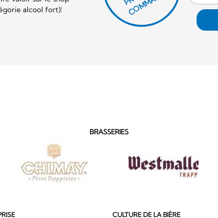
H
E!
orie alcool fort)!
BRASSERIES
PRISE
CULTURE DE LA BIÈRE