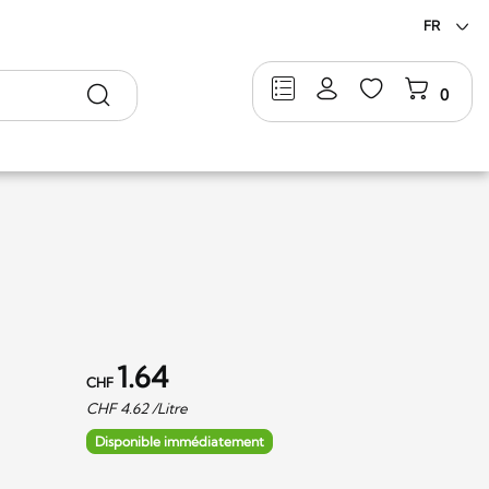
FR
Rechercher
0
1.64
CHF
CHF
4.62
/Litre
Disponible immédiatement