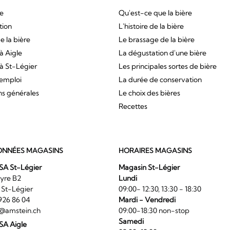
ue
Qu'est-ce que la bière
tion
L'histoire de la bière
e la bière
Le brassage de la bière
à Aigle
La dégustation d'une bière
à St-Légier
Les principales sortes de bière
'emploi
La durée de conservation
ns générales
Le choix des bières
Recettes
NNÉES MAGASINS
HORAIRES MAGASINS
SA St-Légier
Magasin St-Légier
La Veyre B2
Lundi
6 St-Légier
09:00- 12:30, 13:30 - 18:30
1 926 86 04
Mardi - Vendredi
@amstein.ch
09:00-18:30 non-stop
Samedi
 SA Aigle