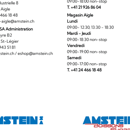
09:00-18:00 non-stop
ndustrielle 8
T. +41 21 926 86 04
0 Aigle
4 466 18 48
Magasin Aigle
-aigle@amstein.ch
Lundi
09:00- 12:30, 13:30 - 18:30
SA Administration
Mardi - Jeudi
La Veyre B2
09:00-18:30 non-stop
6 St-Légier
Vendredi
1 943 51 81
09:00-19:00 non-stop
tein.ch
/
eshop@amstein.ch
Samedi
09:00-17:00 non-stop
T. +41 24 466 18 48