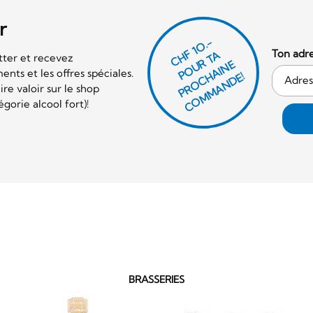
r
CHF 1O.-
Ton adre
P
O
U
R
T
A
P
R
O
C
AI
N
C
O
M
M
A
N
D
tter et recevez
E
nts et les offres spéciales.
H
E!
re valoir sur le shop
orie alcool fort)!
BRASSERIES