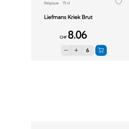
Belgique
75 cl
Liefmans Kriek Brut
8.06
CHF