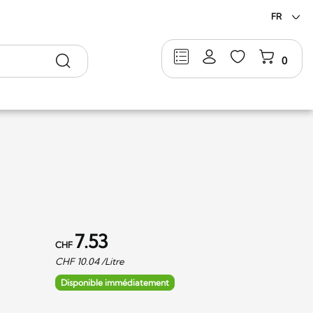
FR
Rechercher
0
7.53
CHF
CHF
10.04
/Litre
Disponible immédiatement