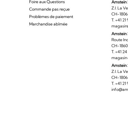
Foire aux Questions
Amstein 
Z.I. 
Commande pas reçue
CH-180
Problèmes de paiement
T. +41 2
Marchandise abîmée
magasin
Amstein
Route I
CH-186
T. +41 2
magasin
Amstein 
Z.I. 
CH-180
T. +41 2
info@ams