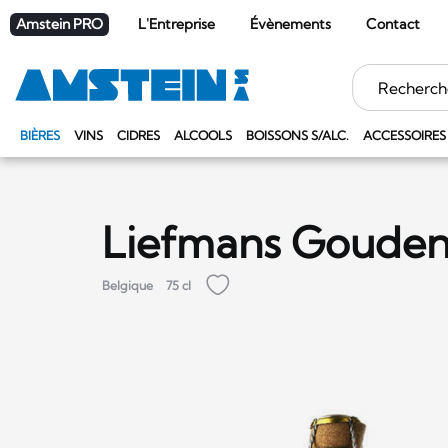
Amstein PRO
L'Entreprise
Évènements
Contact
Mots
clés
BIÈRES
VINS
CIDRES
ALCOOLS
BOISSONS S/ALC.
ACCESSOIRES
Liefmans Goude
Belgique
75 cl