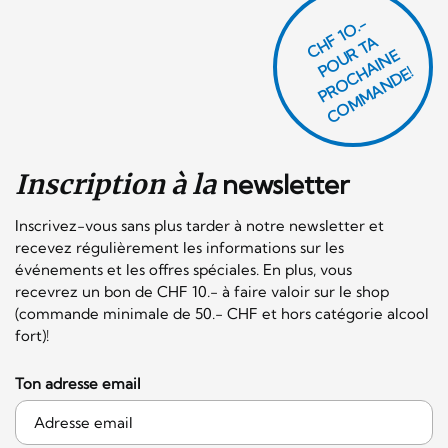
CHF 1O.-
P
O
U
R
T
A
P
R
O
C
AI
N
C
O
M
M
A
N
D
E
H
E!
Inscription à la
newsletter
Inscrivez-vous sans plus tarder à notre newsletter et
recevez régulièrement les informations sur les
événements et les offres spéciales. En plus, vous
recevrez un bon de CHF 10.- à faire valoir sur le shop
(commande minimale de 50.- CHF et hors catégorie alcool
fort)!
Ton adresse email