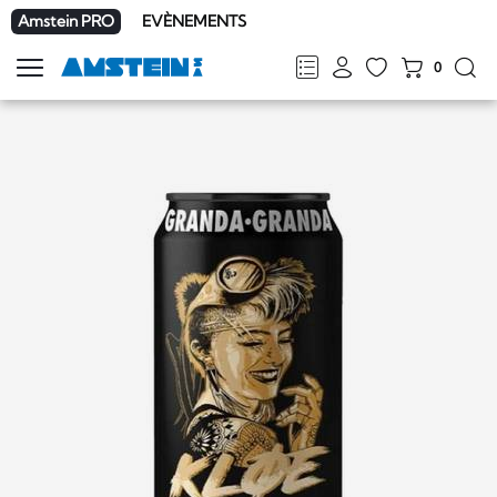
Amstein PRO
EVÈNEMENTS
0
Afficher
la
FR
DE
EN
IT
navigation