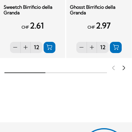
Sweetch Birrificio della
Ghosst Birrificio della
Granda
Granda
2.61
2.97
CHF
CHF
Pré
S