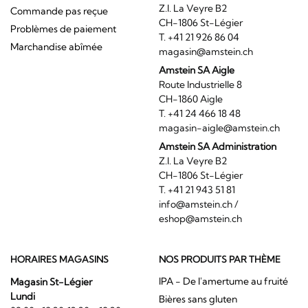
Z.I. La Veyre B2
Commande pas reçue
CH-1806 St-Légier
Problèmes de paiement
T. +41 21 926 86 04
Marchandise abîmée
magasin@amstein.ch
Amstein SA Aigle
Route Industrielle 8
CH-1860 Aigle
T. +41 24 466 18 48
magasin-aigle@amstein.ch
Amstein SA Administration
Z.I. La Veyre B2
CH-1806 St-Légier
T. +41 21 943 51 81
info@amstein.ch
/
eshop@amstein.ch
HORAIRES MAGASINS
NOS PRODUITS PAR THÈME
IPA - De l'amertume au fruité
Magasin St-Légier
Lundi
Bières sans gluten