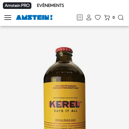
Amstein PRO
EVÈNEMENTS
0
Afficher
la
FR
DE
EN
IT
navigation