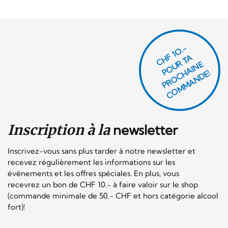
CHF 1O.-
P
O
U
R
T
A
P
R
O
C
AI
N
C
O
M
M
A
N
D
E
H
E!
Inscription à la
newsletter
Inscrivez-vous sans plus tarder à notre newsletter et
recevez régulièrement les informations sur les
événements et les offres spéciales. En plus, vous
recevrez un bon de CHF 10.- à faire valoir sur le shop
(commande minimale de 50.- CHF et hors catégorie alcool
fort)!