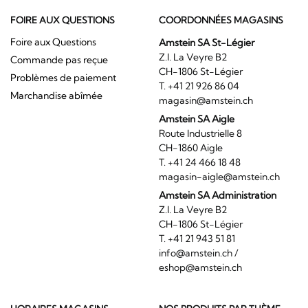
FOIRE AUX QUESTIONS
COORDONNÉES MAGASINS
Foire aux Questions
Amstein SA St-Légier
Z.I. La Veyre B2
Commande pas reçue
CH-1806 St-Légier
Problèmes de paiement
T. +41 21 926 86 04
Marchandise abîmée
magasin@amstein.ch
Amstein SA Aigle
Route Industrielle 8
CH-1860 Aigle
T. +41 24 466 18 48
magasin-aigle@amstein.ch
Amstein SA Administration
Z.I. La Veyre B2
CH-1806 St-Légier
T. +41 21 943 51 81
info@amstein.ch
/
eshop@amstein.ch