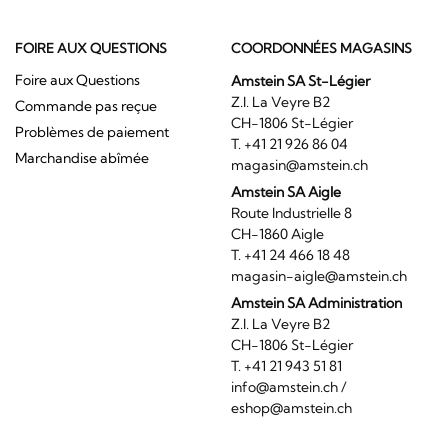
FOIRE AUX QUESTIONS
COORDONNÉES MAGASINS
Foire aux Questions
Amstein SA St-Légier
Z.I. La Veyre B2
Commande pas reçue
CH-1806 St-Légier
Problèmes de paiement
T. +41 21 926 86 04
Marchandise abîmée
magasin@amstein.ch
Amstein SA Aigle
Route Industrielle 8
CH-1860 Aigle
T. +41 24 466 18 48
magasin-aigle@amstein.ch
Amstein SA Administration
Z.I. La Veyre B2
CH-1806 St-Légier
T. +41 21 943 51 81
info@amstein.ch
/
eshop@amstein.ch