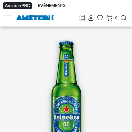
Amstein PRO
EVÈNEMENTS
0
Afficher
la
FR
DE
EN
IT
navigation