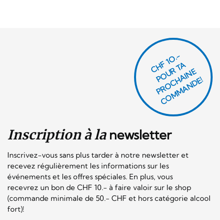
CHF 1O.-
P
O
U
R
T
A
P
R
O
C
AI
N
C
O
M
M
A
N
D
E
H
E!
Inscription à la
newsletter
Inscrivez-vous sans plus tarder à notre newsletter et
recevez régulièrement les informations sur les
événements et les offres spéciales. En plus, vous
recevrez un bon de CHF 10.- à faire valoir sur le shop
(commande minimale de 50.- CHF et hors catégorie alcool
fort)!