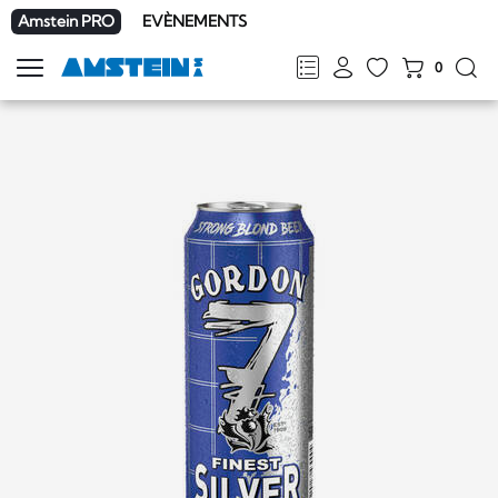
Amstein PRO
EVÈNEMENTS
0
Afficher
la
FR
DE
EN
IT
navigation