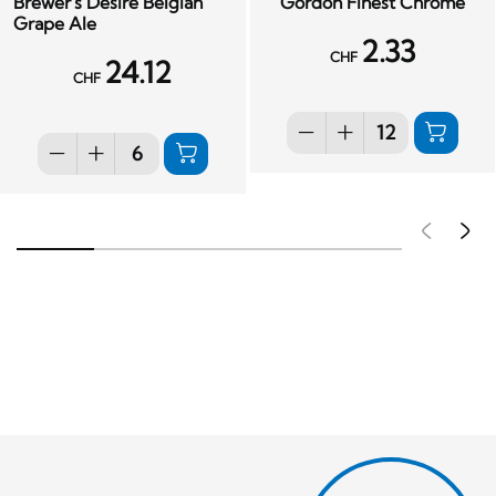
Brewer's Desire Belgian
Gordon Finest Chrome
Grape Ale
2.33
CHF
24.12
CHF
Pré
S