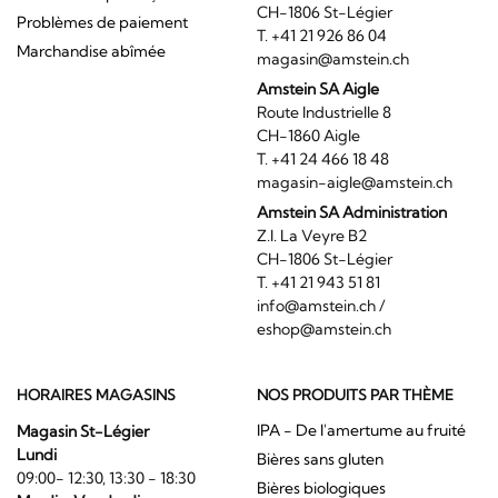
CH-1806 St-Légier
Problèmes de paiement
T. +41 21 926 86 04
Marchandise abîmée
magasin@amstein.ch
Amstein SA Aigle
Route Industrielle 8
CH-1860 Aigle
T. +41 24 466 18 48
magasin-aigle@amstein.ch
Amstein SA Administration
Z.I. La Veyre B2
CH-1806 St-Légier
T. +41 21 943 51 81
info@amstein.ch
/
eshop@amstein.ch
HORAIRES MAGASINS
NOS PRODUITS PAR THÈME
IPA - De l'amertume au fruité
Magasin St-Légier
Lundi
Bières sans gluten
09:00- 12:30, 13:30 - 18:30
Bières biologiques