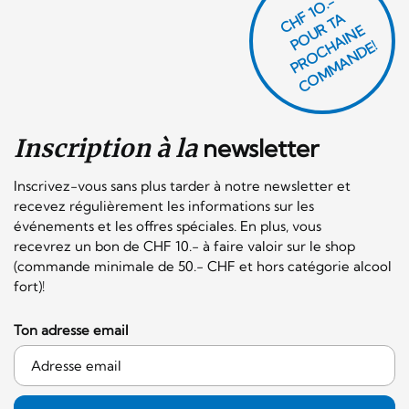
CHF 1O.-
P
O
U
R
T
A
P
R
O
C
AI
N
C
O
M
M
A
N
D
E
H
E!
Inscription à la
newsletter
Inscrivez-vous sans plus tarder à notre newsletter et
recevez régulièrement les informations sur les
événements et les offres spéciales. En plus, vous
recevrez un bon de CHF 10.- à faire valoir sur le shop
(commande minimale de 50.- CHF et hors catégorie alcool
fort)!
Ton adresse email