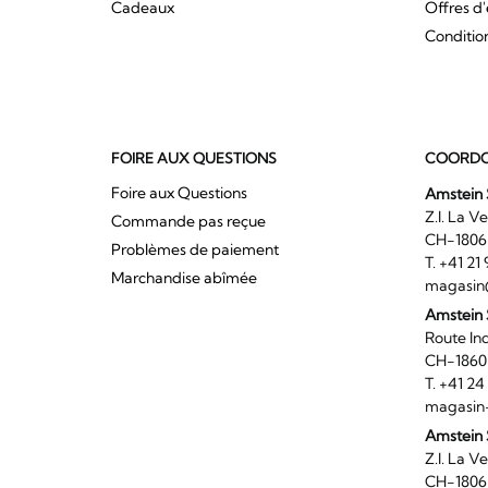
Cadeaux
Offres d
Conditio
FOIRE AUX QUESTIONS
COORDO
Foire aux Questions
Amstein 
Z.I. 
Commande pas reçue
CH-180
Problèmes de paiement
T. +41 2
Marchandise abîmée
magasin
Amstein
Route I
CH-186
T. +41 2
magasin
Amstein 
Z.I. 
CH-180