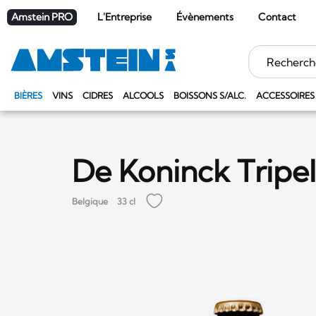
Amstein PRO
L'Entreprise
Évènements
Contact
Mots
clés
BIÈRES
VINS
CIDRES
ALCOOLS
BOISSONS S/ALC.
ACCESSOIRES
De Koninck Tripel
Belgique
33 cl