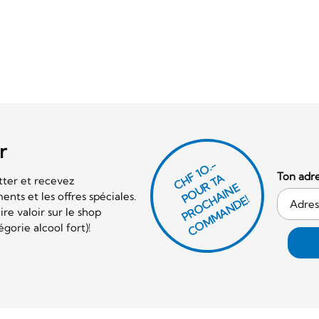
r
CHF 1O.-
Ton adre
P
O
U
R
T
A
P
R
O
C
AI
N
C
O
M
M
A
N
D
tter et recevez
E
nts et les offres spéciales.
H
E!
re valoir sur le shop
orie alcool fort)!