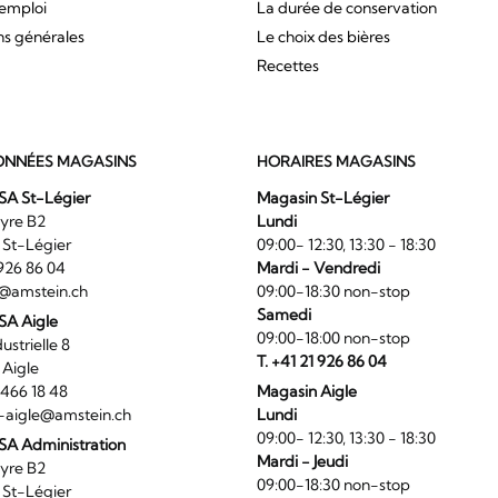
'emploi
La durée de conservation
ns générales
Le choix des bières
Recettes
NNÉES MAGASINS
HORAIRES MAGASINS
SA St-Légier
Magasin St-Légier
La Veyre B2
Lundi
6 St-Légier
09:00- 12:30, 13:30 - 18:30
1 926 86 04
Mardi - Vendredi
@amstein.ch
09:00-18:30 non-stop
Samedi
 SA Aigle
09:00-18:00 non-stop
ndustrielle 8
T. +41 21 926 86 04
0 Aigle
4 466 18 48
Magasin Aigle
-aigle@amstein.ch
Lundi
09:00- 12:30, 13:30 - 18:30
SA Administration
Mardi - Jeudi
La Veyre B2
09:00-18:30 non-stop
6 St-Légier