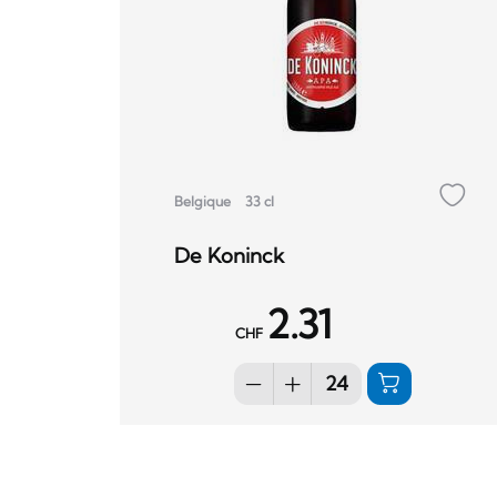
Belgique
33 cl
De Koninck
2.31
CHF