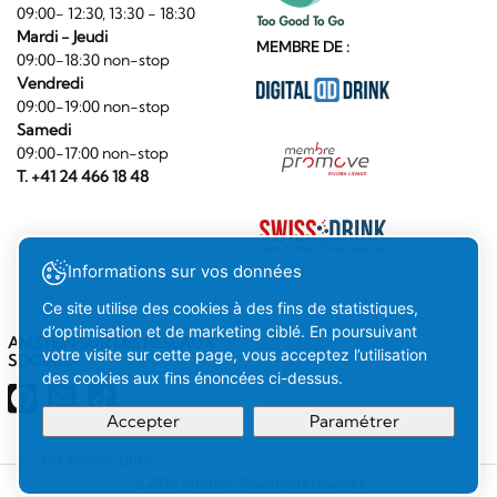
09:00- 12:30, 13:30 - 18:30
Mardi - Jeudi
MEMBRE DE :
09:00-18:30 non-stop
Vendredi
09:00-19:00 non-stop
Samedi
09:00-17:00 non-stop
T. +41 24 466 18 48
Informations sur vos données
Ce site utilise des cookies à des fins de statistiques,
d’optimisation et de marketing ciblé. En poursuivant
AMSTEIN SUR LES RÉSEAUX
votre visite sur cette page, vous acceptez l’utilisation
SOCIAUX
des cookies aux fins énoncées ci-dessus.
Accepter
Paramétrer
En savoir plus
Votre
Compris
© 2026 Amstein. Tous droits réservés