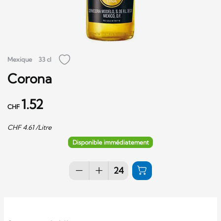
Mexique
33 cl
Corona
1.52
CHF
CHF
4.61
/Litre
Disponible immédiatement