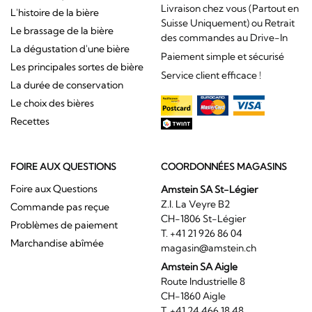
Livraison chez vous (Partout en
L'histoire de la bière
Suisse Uniquement) ou Retrait
Le brassage de la bière
des commandes au Drive-In
La dégustation d'une bière
Paiement simple et sécurisé
Les principales sortes de bière
Service client efficace !
La durée de conservation
Le choix des bières
Recettes
FOIRE AUX QUESTIONS
COORDONNÉES MAGASINS
Foire aux Questions
Amstein SA St-Légier
Z.I. La Veyre B2
Commande pas reçue
CH-1806 St-Légier
Problèmes de paiement
T. +41 21 926 86 04
Marchandise abîmée
magasin@amstein.ch
Amstein SA Aigle
Route Industrielle 8
CH-1860 Aigle
T. +41 24 466 18 48