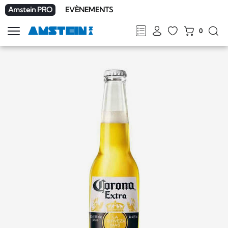
Amstein PRO
EVÈNEMENTS
0
Afficher
la
FR
DE
EN
IT
navigation