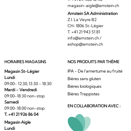
magasin-aigle@amstein.ch
Amstein SA Administration
Z.I. La Veyre B2
CH-1806 St-Légier
T. +41 21 943 51 81
info@amstein.ch
/
eshop@amstein.ch
HORAIRES MAGASINS
NOS PRODUITS PAR THÈME
IPA - De l'amertume au fruité
Magasin St-Légier
Lundi
Bières sans gluten
09:00- 12:30, 13:30 - 18:30
Bières biologiques
Mardi - Vendredi
Bières Trappistes
09:00-18:30 non-stop
Samedi
EN COLLABORATION AVEC :
09:00-18:00 non-stop
T. +41 21 926 86 04
Magasin Aigle
Lundi