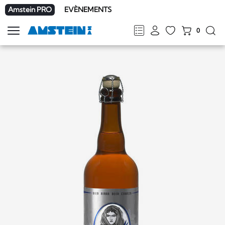
Amstein PRO
EVÈNEMENTS
0
Afficher
la
FR
DE
EN
IT
navigation