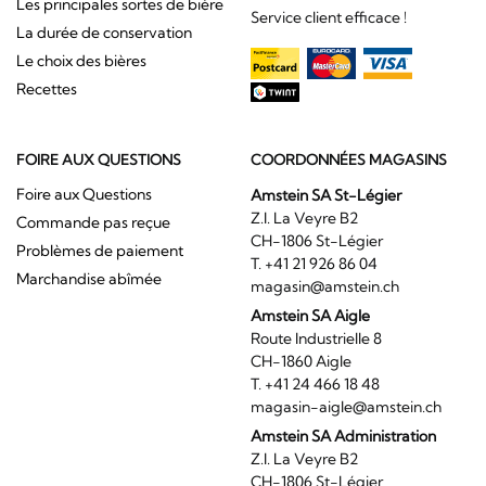
Les principales sortes de bière
Service client efficace !
La durée de conservation
Le choix des bières
Recettes
FOIRE AUX QUESTIONS
COORDONNÉES MAGASINS
Foire aux Questions
Amstein SA St-Légier
Z.I. La Veyre B2
Commande pas reçue
CH-1806 St-Légier
Problèmes de paiement
T. +41 21 926 86 04
Marchandise abîmée
magasin@amstein.ch
Amstein SA Aigle
Route Industrielle 8
CH-1860 Aigle
T. +41 24 466 18 48
magasin-aigle@amstein.ch
Amstein SA Administration
Z.I. La Veyre B2
CH-1806 St-Légier