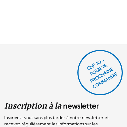
CHF 1O.-
P
O
U
R
T
A
P
R
O
C
AI
N
C
O
M
M
A
N
D
E
H
E!
Inscription à la
newsletter
Inscrivez-vous sans plus tarder à notre newsletter et
recevez régulièrement les informations sur les