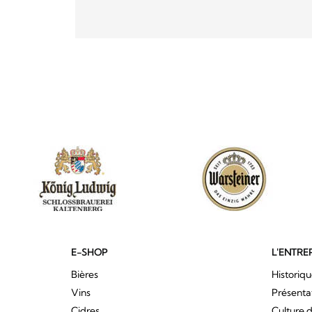
E-SHOP
L'ENTRE
Bières
Historiq
Vins
Présenta
Cidres
Culture d