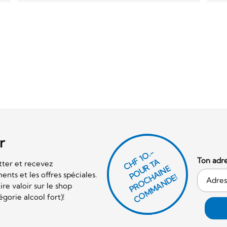
r
CHF 1O.-
Ton adre
P
O
U
R
T
A
P
R
O
C
AI
N
C
O
M
M
A
N
D
tter et recevez
E
nts et les offres spéciales.
H
E!
re valoir sur le shop
orie alcool fort)!