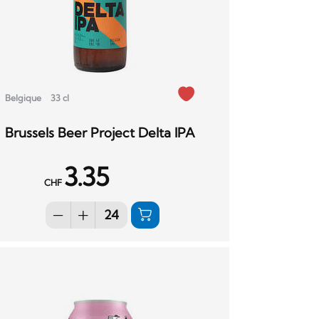
Belgique
33 cl
Brussels Beer Project Delta IPA
3.35
CHF