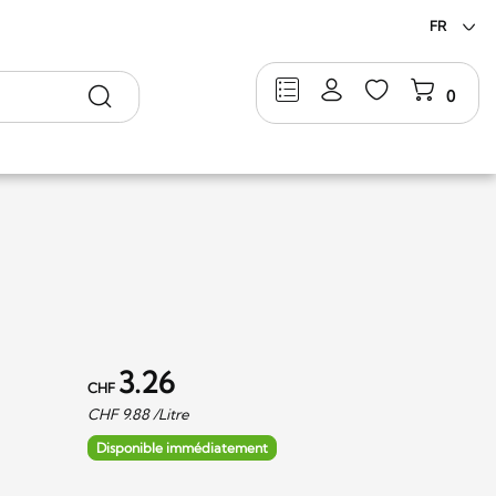
FR
Rechercher
0
3.26
CHF
CHF
9.88
/Litre
Disponible immédiatement