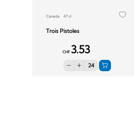
Canada
47 cl
Trois Pistoles
3.53
CHF