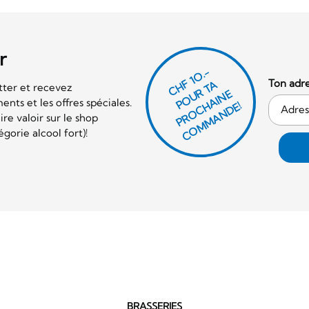
r
CHF 1O.-
Ton adre
P
O
U
R
T
A
P
R
O
C
AI
N
C
O
M
M
A
N
D
tter et recevez
E
nts et les offres spéciales.
H
E!
re valoir sur le shop
orie alcool fort)!
BRASSERIES