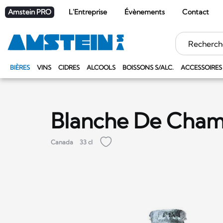
Amstein PRO
L'Entreprise
Évènements
Contact
Mots
clés
BIÈRES
VINS
CIDRES
ALCOOLS
BOISSONS S/ALC.
ACCESSOIRES
Blanche De Cham
Canada
33 cl