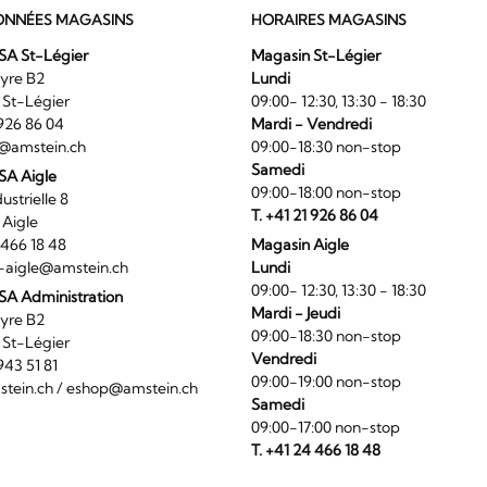
NNÉES MAGASINS
HORAIRES MAGASINS
SA St-Légier
Magasin St-Légier
La Veyre B2
Lundi
6 St-Légier
09:00- 12:30, 13:30 - 18:30
1 926 86 04
Mardi - Vendredi
@amstein.ch
09:00-18:30 non-stop
Samedi
 SA Aigle
09:00-18:00 non-stop
ndustrielle 8
T. +41 21 926 86 04
0 Aigle
4 466 18 48
Magasin Aigle
-aigle@amstein.ch
Lundi
09:00- 12:30, 13:30 - 18:30
SA Administration
Mardi - Jeudi
La Veyre B2
09:00-18:30 non-stop
6 St-Légier
Vendredi
1 943 51 81
09:00-19:00 non-stop
tein.ch
/
eshop@amstein.ch
Samedi
09:00-17:00 non-stop
T. +41 24 466 18 48