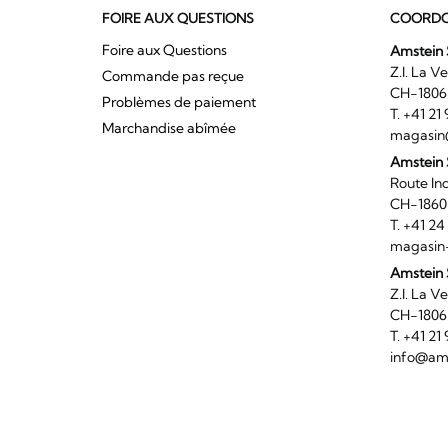
FOIRE AUX QUESTIONS
COORDO
Foire aux Questions
Amstein 
Z.I. 
Commande pas reçue
CH-180
Problèmes de paiement
T. +41 2
Marchandise abîmée
magasin
Amstein
Route I
CH-186
T. +41 2
magasin
Amstein 
Z.I. 
CH-180
T. +41 2
info@ams