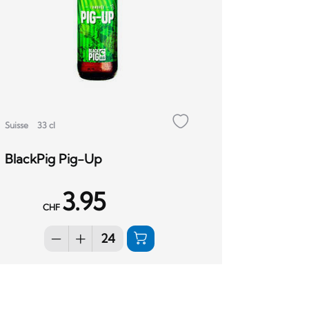
Suisse
33 cl
BlackPig Pig-Up
3.95
CHF