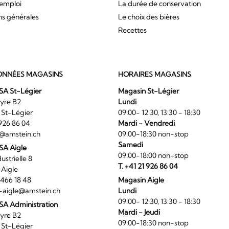
'emploi
La durée de conservation
ns générales
Le choix des bières
Recettes
NNÉES MAGASINS
HORAIRES MAGASINS
SA St-Légier
Magasin St-Légier
La Veyre B2
Lundi
6 St-Légier
09:00- 12:30, 13:30 - 18:30
1 926 86 04
Mardi - Vendredi
@amstein.ch
09:00-18:30 non-stop
Samedi
 SA Aigle
09:00-18:00 non-stop
ndustrielle 8
T. +41 21 926 86 04
0 Aigle
4 466 18 48
Magasin Aigle
-aigle@amstein.ch
Lundi
09:00- 12:30, 13:30 - 18:30
SA Administration
Mardi - Jeudi
La Veyre B2
09:00-18:30 non-stop
6 St-Légier