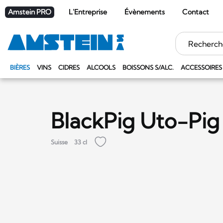
Amstein PRO
L'Entreprise
Évènements
Contact
Mots
clés
BIÈRES
VINS
CIDRES
ALCOOLS
BOISSONS S/ALC.
ACCESSOIRES
BlackPig Uto-Pig
Suisse
33 cl