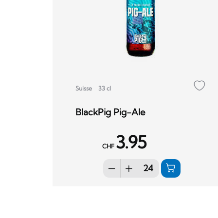
Suisse
33 cl
BlackPig Pig-Ale
3.95
CHF