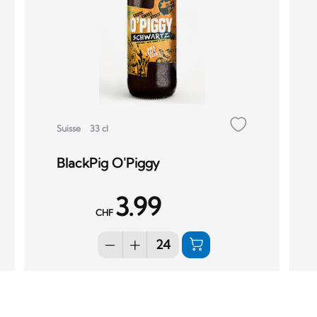
Suisse
33 cl
BlackPig O'Piggy
3.99
CHF