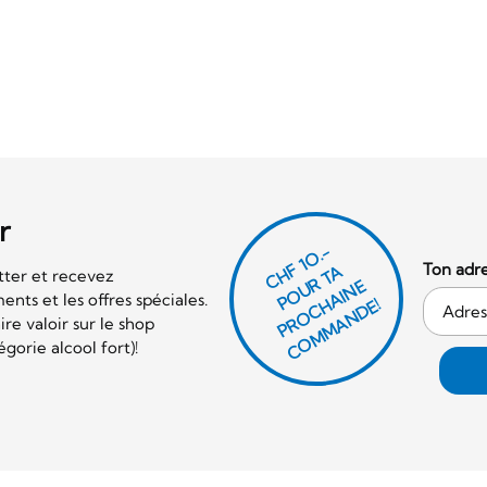
r
CHF 1O.-
Ton adre
P
O
U
R
T
A
P
R
O
C
AI
N
C
O
M
M
A
N
D
tter et recevez
E
nts et les offres spéciales.
H
E!
re valoir sur le shop
orie alcool fort)!