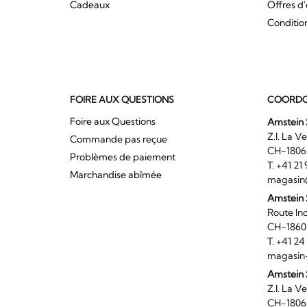
Cadeaux
Offres d
Conditio
FOIRE AUX QUESTIONS
COORDO
Foire aux Questions
Amstein 
Z.I. 
Commande pas reçue
CH-180
Problèmes de paiement
T. +41 2
Marchandise abîmée
magasin
Amstein
Route I
CH-186
T. +41 2
magasin
Amstein 
Z.I. 
CH-180