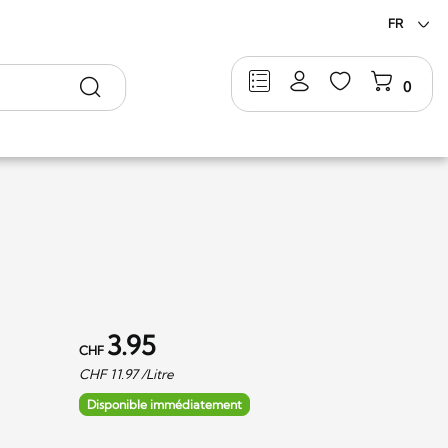
FR
Rechercher
0
3.95
CHF
CHF
11.97
/Litre
Disponible immédiatement