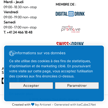
Mardi - Jeudi
MEMBRE DE :
09:00-18:30 non-stop
Vendredi
09:00-19:00 non-stop
Samedi
09:00-17:00 non-stop
T. +41 24 466 18 48
Informations sur vos données
Ce site utilise des cookies à des fins de statistiques,
d’optimisation et de marketing ciblé. En poursuivant
AMSTEIN SUR LES RÉSEAUX
votre visite sur cette page, vous acceptez l’utilisation
SOCIAUX
des cookies aux fins énoncées ci-dessus.
Accepter
Paramétrer
En savoir plus
Votre
Compris
© 2026 Amstein. Tous droits réservés
Created with
by
Artionet
-
Generated with IceCube2.Net
sélection