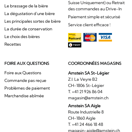
Suisse Uniquement) ou Retrait
Le brassage de la bière
des commandes au Drive-In
La dégustation d'une bière
Paiement simple et sécurisé
Les principales sortes de bière
Service client efficace !
La durée de conservation
Le choix des bières
Recettes
FOIRE AUX QUESTIONS
COORDONNÉES MAGASINS
Foire aux Questions
Amstein SA St-Légier
Z.I. La Veyre B2
Commande pas reçue
CH-1806 St-Légier
Problèmes de paiement
T. +41 21 926 86 04
Marchandise abîmée
magasin@amstein.ch
Amstein SA Aigle
Route Industrielle 8
CH-1860 Aigle
T. +41 24 466 18 48
magasin-aigle@amstein.ch