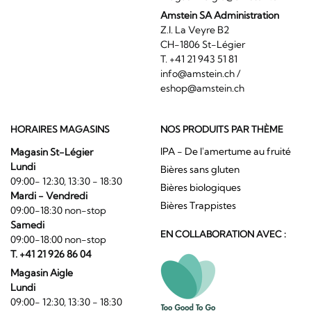
Amstein SA Administration
Z.I. La Veyre B2
CH-1806 St-Légier
T. +41 21 943 51 81
info@amstein.ch
/
eshop@amstein.ch
HORAIRES MAGASINS
NOS PRODUITS PAR THÈME
IPA - De l'amertume au fruité
Magasin St-Légier
Lundi
Bières sans gluten
09:00- 12:30, 13:30 - 18:30
Bières biologiques
Mardi - Vendredi
Bières Trappistes
09:00-18:30 non-stop
Samedi
EN COLLABORATION AVEC :
09:00-18:00 non-stop
T. +41 21 926 86 04
Magasin Aigle
Lundi
09:00- 12:30, 13:30 - 18:30