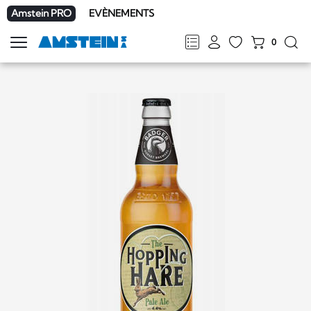
Amstein PRO
EVÈNEMENTS
0
Afficher
la
FR
DE
EN
IT
navigation