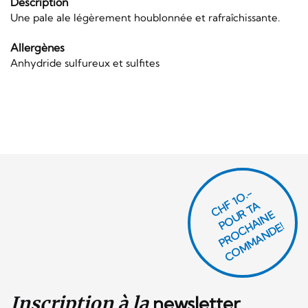
Description
Une pale ale légèrement houblonnée et rafraîchissante.
Allergènes
Anhydride sulfureux et sulfites
CHF 1O.-
P
O
U
R
T
A
P
R
O
C
AI
N
C
O
M
M
A
N
D
E
H
E!
Inscription à la
newsletter