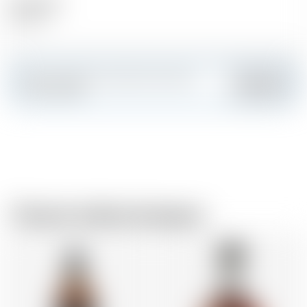
Alcool (%)
43.20 %
Faites sensation et créez votre carte
Ajouter
personnalisée
Chez le même brasseur