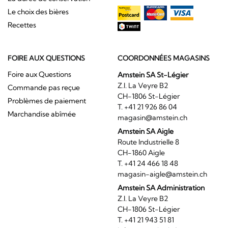
Le choix des bières
Recettes
FOIRE AUX QUESTIONS
COORDONNÉES MAGASINS
Foire aux Questions
Amstein SA St-Légier
Z.I. La Veyre B2
Commande pas reçue
CH-1806 St-Légier
Problèmes de paiement
T. +41 21 926 86 04
Marchandise abîmée
magasin@amstein.ch
Amstein SA Aigle
Route Industrielle 8
CH-1860 Aigle
T. +41 24 466 18 48
magasin-aigle@amstein.ch
Amstein SA Administration
Z.I. La Veyre B2
CH-1806 St-Légier
T. +41 21 943 51 81