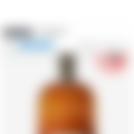
Amstein PRO
EVÈNEMENTS
0
Afficher
-18
la
FR
DE
EN
IT
navigation