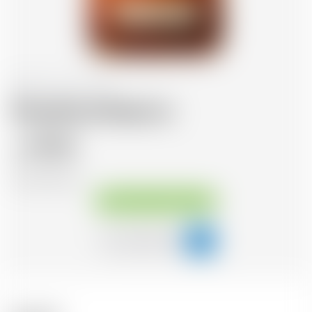
Etats-Unis
70 cl
Woodford Reserve
47.52
CHF
CHF
67.89
/Litre
Disponible immédiatement