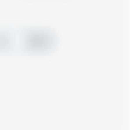
 créez
Ajouter
nalisée