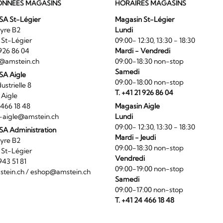
NNÉES MAGASINS
HORAIRES MAGASINS
SA St-Légier
Magasin St-Légier
La Veyre B2
Lundi
6 St-Légier
09:00- 12:30, 13:30 - 18:30
1 926 86 04
Mardi - Vendredi
@amstein.ch
09:00-18:30 non-stop
Samedi
 SA Aigle
09:00-18:00 non-stop
ndustrielle 8
T. +41 21 926 86 04
0 Aigle
4 466 18 48
Magasin Aigle
-aigle@amstein.ch
Lundi
09:00- 12:30, 13:30 - 18:30
SA Administration
Mardi - Jeudi
La Veyre B2
09:00-18:30 non-stop
6 St-Légier
Vendredi
1 943 51 81
09:00-19:00 non-stop
tein.ch
/
eshop@amstein.ch
Samedi
09:00-17:00 non-stop
T. +41 24 466 18 48