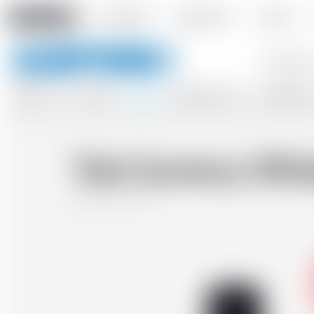
Amstein PRO
L'Entreprise
Évènements
Contact
Mots
clés
BIÈRES
VINS
CIDRES
ALCOOLS
BOISSONS S/ALC.
ACCESSOIRES
Toki Suntory Whi
Japon
70 cl