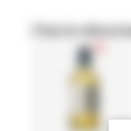
Chez le même br
-18