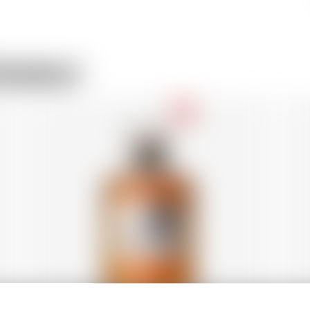
asseur
-18