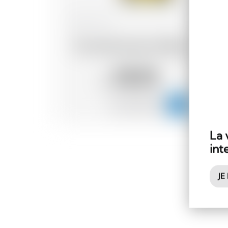
Japon
70 cl
The Chita Suntory Whisky
78.70
CHF
La 
int
JE