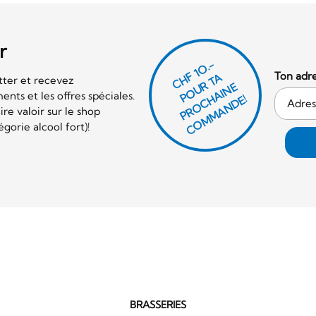
r
CHF 1O.-
Ton adre
P
O
U
R
T
A
P
R
O
C
AI
N
C
O
M
M
A
N
D
tter et recevez
E
nts et les offres spéciales.
H
E!
re valoir sur le shop
orie alcool fort)!
BRASSERIES