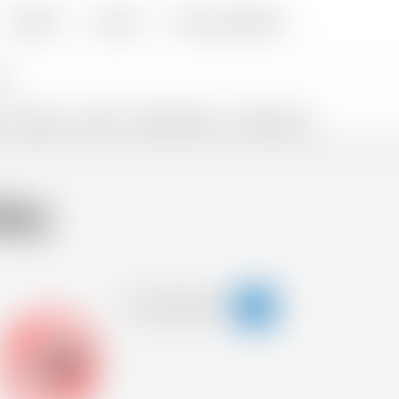
Cocktails
Livraison
Foire aux Questions
CADEAUX
SNACKS
PROMOTIONS %
VENTES FLASH
sky
-18