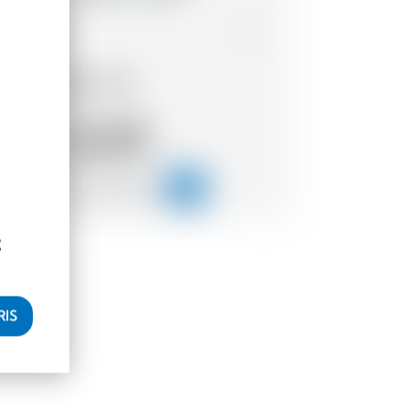
Japon
70 cl
Roku Suntory Gin
36.89
CHF
t
RIS