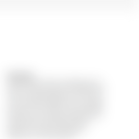
Description
Toki qui signifie "temps" en japonais, est un
blend en provenances des trois distilleries de
Suntory: Yamazaki, Hakushu et Chita. Toki a
une composition différente de son mélange
de soeurs, Suntory Hibiki, et ses composants
principaux sont le single malt Hakashu et le
whisky de grain Chita. Rond et doux, il
présente un caractère rafraîchissant
d'agrumes et une finale épicée.