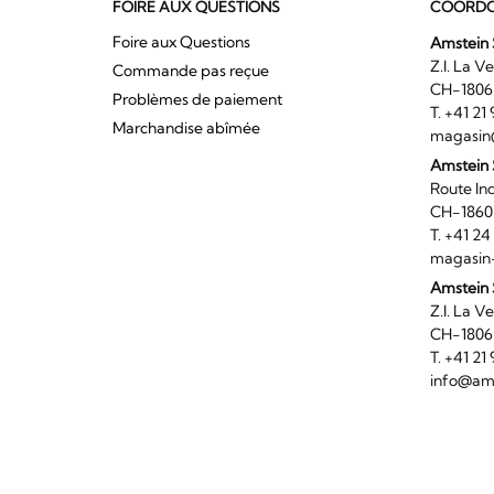
FOIRE AUX QUESTIONS
COORDO
Foire aux Questions
Amstein 
Z.I. 
Commande pas reçue
CH-180
Problèmes de paiement
T. +41 2
Marchandise abîmée
magasin
Amstein
Route I
CH-186
T. +41 2
magasin
Amstein 
Z.I. 
CH-180
T. +41 2
info@ams