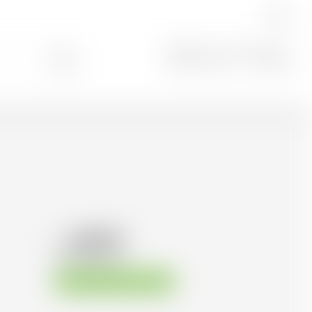
FR
Rechercher
0
48.25
CHF
CHF
68.93
/Litre
Disponible immédiatement