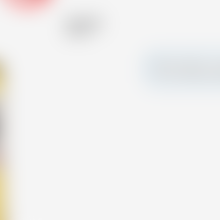
Alcool (%)
43.00 %
Faites sensation et
votre carte person