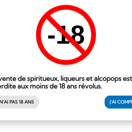
Japon
70 cl
-18
Hibiki Suntory Whisky
109.58
CHF
vente de spiritueux, liqueurs et alcopops es
erdite aux moins de 18 ans révolus.
 N'AI PAS 18 ANS
J'AI COMP