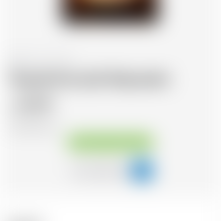
Mexique
70 cl
Tequila Don Julio Reposado
62.14
CHF
CHF
84.90
/Litre
Disponible immédiatement