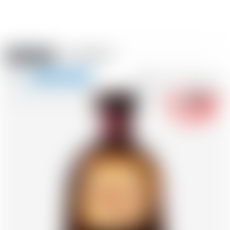
Amstein PRO
EVÈNEMENTS
0
Afficher
-18
la
FR
DE
EN
IT
navigation