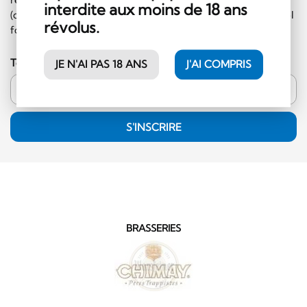
interdite aux moins de 18 ans
(commande minimale de 50.- CHF et hors catégorie alcool
révolus.
fort)!
Ton adresse email
JE N'AI PAS 18 ANS
J'AI COMPRIS
S'INSCRIRE
BRASSERIES