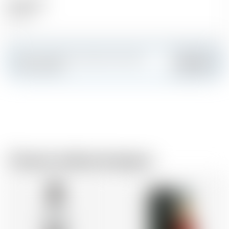
Alcool (%)
38.00 %
Faites sensation et créez votre carte
Ajouter
personnalisée
Chez le même brasseur