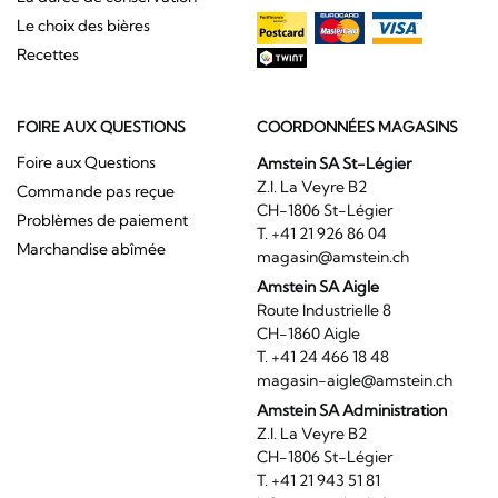
Le choix des bières
Recettes
FOIRE AUX QUESTIONS
COORDONNÉES MAGASINS
Foire aux Questions
Amstein SA St-Légier
Z.I. La Veyre B2
Commande pas reçue
CH-1806 St-Légier
Problèmes de paiement
T. +41 21 926 86 04
Marchandise abîmée
magasin@amstein.ch
Amstein SA Aigle
Route Industrielle 8
CH-1860 Aigle
T. +41 24 466 18 48
magasin-aigle@amstein.ch
Amstein SA Administration
Z.I. La Veyre B2
CH-1806 St-Légier
T. +41 21 943 51 81