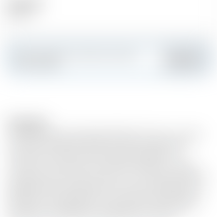
Alcool (%)
40.00 %
Faites sensation et créez votre carte
Ajouter
personnalisée
Description
Le Cabinet des Curiosités de Hendrick's C’est ici, au cœur
même de la distillerie Hendrick’s, dans le Cabinet des
Curiosités, que Lesley Gracie, Maître distillateur et
inventrice, concocte de nouveaux breuvages. A chaque
lune bleue, elle crée le Lunar Gin, en ma-riant les essences
préparées dans son laboratoire avec le gin distillé pour le
distribuer et le partager avec les amateurs de l'Hendrick’s
Gin dans le monde entier. Les spiritueux créés dans son