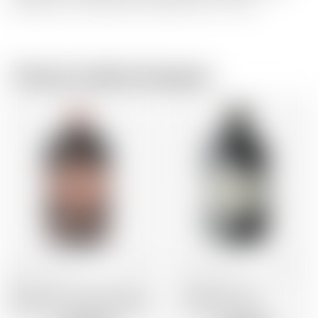
laboratoire sont destinés à des éditions limi-tées.
Chez le même brasseur
Ecosse
70 cl
Ecosse
70 cl
Hendrick's Gin Flora Adora
Hendrick's Gin