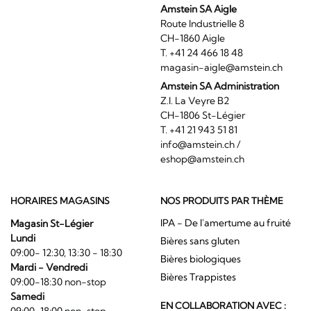
Amstein SA Aigle
Route Industrielle 8
CH-1860 Aigle
T. +41 24 466 18 48
magasin-aigle@amstein.ch
Amstein SA Administration
Z.I. La Veyre B2
CH-1806 St-Légier
T. +41 21 943 51 81
info@amstein.ch
/
eshop@amstein.ch
HORAIRES MAGASINS
NOS PRODUITS PAR THÈME
IPA - De l'amertume au fruité
Magasin St-Légier
Lundi
Bières sans gluten
09:00- 12:30, 13:30 - 18:30
Bières biologiques
Mardi - Vendredi
Bières Trappistes
09:00-18:30 non-stop
Samedi
EN COLLABORATION AVEC :
09:00-18:00 non-stop