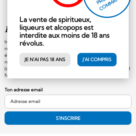
H
E!
La vente de spiritueux,
liqueurs et alcopops est
Inscription à la
newsletter
interdite aux moins de 18 ans
Inscrivez-vous sans plus tarder à notre newsletter et
révolus.
recevez régulièrement les informations sur les
événements et les offres spéciales. En plus, vous
JE N'AI PAS 18 ANS
J'AI COMPRIS
recevrez un bon de CHF 10.- à faire valoir sur le shop
(commande minimale de 50.- CHF et hors catégorie alcool
fort)!
Ton adresse email
S'INSCRIRE