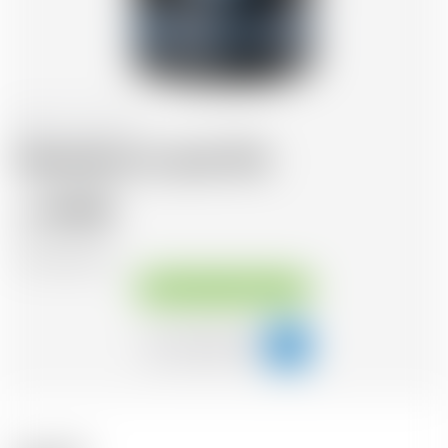
Ecosse
70 cl
Hendrick's Lunar Gin
44.58
CHF
CHF
63.69
/Litre
Disponible immédiatement