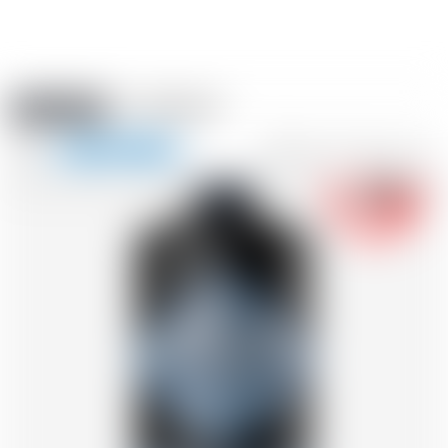
Amstein PRO
EVÈNEMENTS
0
Afficher
-18
la
FR
DE
EN
IT
navigation