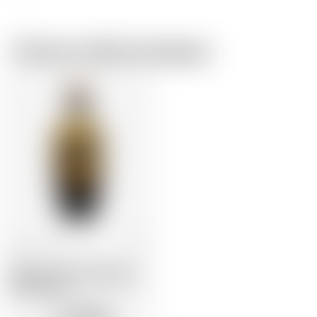
Chez le même brasseur
France
70 cl
Whisky d'Arche Blended
malt whisky