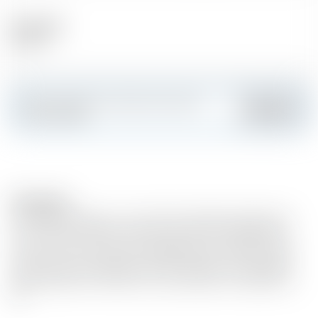
Alcool (%)
43.00 %
Faites sensation et créez votre carte
Ajouter
personnalisée
Description
La recette se base sur une infusion de baies de genièvre,
de coriandre, de fleurs d’acacia, de raisins, d'oranges, de
citrons verts et de racines d’angélique puis affiné en fûts
de Sauternes du Château d’Arche, grand cru classé 1855.
Notes d'agrumes florales d'un gin expressif et équilibré à
43°.