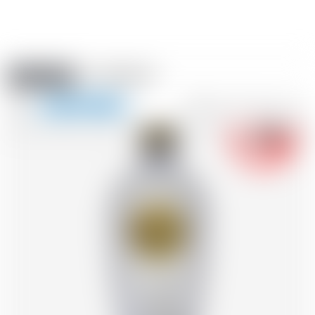
Amstein PRO
EVÈNEMENTS
0
Afficher
-18
la
FR
DE
EN
IT
navigation