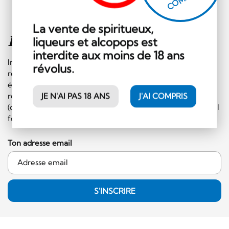
La vente de spiritueux,
Inscription à la
newsletter
liqueurs et alcopops est
interdite aux moins de 18 ans
Inscrivez-vous sans plus tarder à notre newsletter et
révolus.
recevez régulièrement les informations sur les
événements et les offres spéciales. En plus, vous
recevrez un bon de CHF 10.- à faire valoir sur le shop
JE N'AI PAS 18 ANS
J'AI COMPRIS
(commande minimale de 50.- CHF et hors catégorie alcool
fort)!
Ton adresse email
S'INSCRIRE