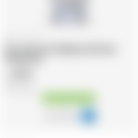
France
70 cl
Gin d'Arche Château D'Arche
Sauternes
59.75
CHF
CHF
82.26
/Litre
Disponible immédiatement