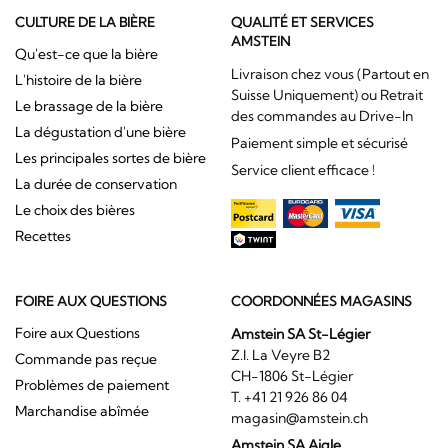
CULTURE DE LA BIÈRE
QUALITÉ ET SERVICES
AMSTEIN
Qu'est-ce que la bière
Livraison chez vous (Partout en
L'histoire de la bière
Suisse Uniquement) ou Retrait
Le brassage de la bière
des commandes au Drive-In
La dégustation d'une bière
Paiement simple et sécurisé
Les principales sortes de bière
Service client efficace !
La durée de conservation
Le choix des bières
Recettes
FOIRE AUX QUESTIONS
COORDONNÉES MAGASINS
Foire aux Questions
Amstein SA St-Légier
Z.I. La Veyre B2
Commande pas reçue
CH-1806 St-Légier
Problèmes de paiement
T. +41 21 926 86 04
Marchandise abîmée
magasin@amstein.ch
Amstein SA Aigle