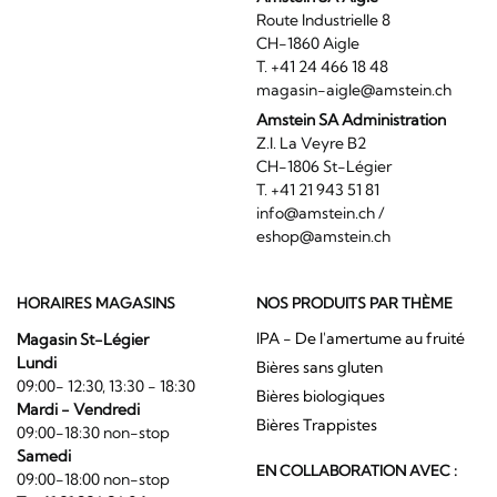
Route Industrielle 8
CH-1860 Aigle
T. +41 24 466 18 48
magasin-aigle@amstein.ch
Amstein SA Administration
Z.I. La Veyre B2
CH-1806 St-Légier
T. +41 21 943 51 81
info@amstein.ch
/
eshop@amstein.ch
HORAIRES MAGASINS
NOS PRODUITS PAR THÈME
IPA - De l'amertume au fruité
Magasin St-Légier
Lundi
Bières sans gluten
09:00- 12:30, 13:30 - 18:30
Bières biologiques
Mardi - Vendredi
Bières Trappistes
09:00-18:30 non-stop
Samedi
EN COLLABORATION AVEC :
09:00-18:00 non-stop