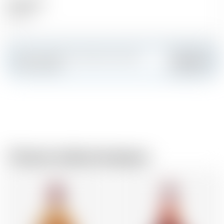
Alcool (%)
18.00 %
Faites sensation et créez votre carte
Ajouter
personnalisée
Chez le même brasseur