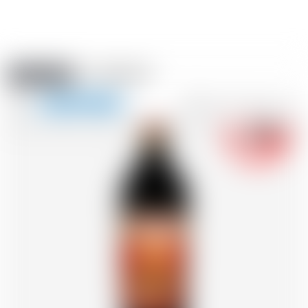
Amstein PRO
EVÈNEMENTS
0
Afficher
-18
la
FR
DE
EN
IT
navigation