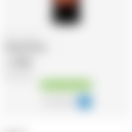
France
1.0 l
Amer Picon
21.86
CHF
CHF
21.86
/Litre
Disponible immédiatement