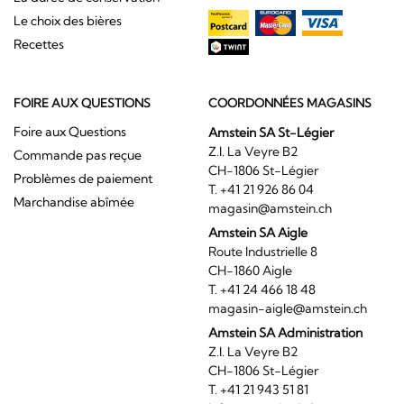
Le choix des bières
Recettes
FOIRE AUX QUESTIONS
COORDONNÉES MAGASINS
Foire aux Questions
Amstein SA St-Légier
Z.I. La Veyre B2
Commande pas reçue
CH-1806 St-Légier
Problèmes de paiement
T. +41 21 926 86 04
Marchandise abîmée
magasin@amstein.ch
Amstein SA Aigle
Route Industrielle 8
CH-1860 Aigle
T. +41 24 466 18 48
magasin-aigle@amstein.ch
Amstein SA Administration
Z.I. La Veyre B2
CH-1806 St-Légier
T. +41 21 943 51 81