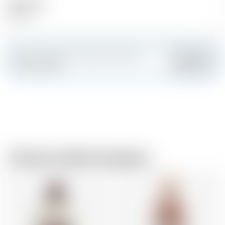
Alcool (%)
40.00 %
Faites sensation et créez votre carte
Ajouter
personnalisée
Chez le même brasseur