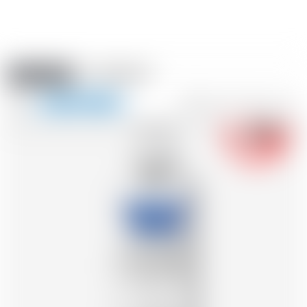
Amstein PRO
EVÈNEMENTS
0
Afficher
-18
la
FR
DE
EN
IT
navigation