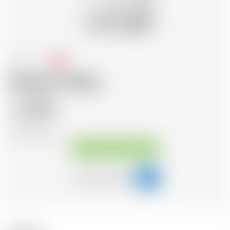
Suède
70 cl
Absolut Vodka
23.53
CHF
CHF
33.61
/Litre
Disponible immédiatement