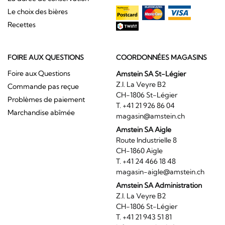
Le choix des bières
Recettes
FOIRE AUX QUESTIONS
COORDONNÉES MAGASINS
Foire aux Questions
Amstein SA St-Légier
Z.I. La Veyre B2
Commande pas reçue
CH-1806 St-Légier
Problèmes de paiement
T. +41 21 926 86 04
Marchandise abîmée
magasin@amstein.ch
Amstein SA Aigle
Route Industrielle 8
CH-1860 Aigle
T. +41 24 466 18 48
magasin-aigle@amstein.ch
Amstein SA Administration
Z.I. La Veyre B2
CH-1806 St-Légier
T. +41 21 943 51 81