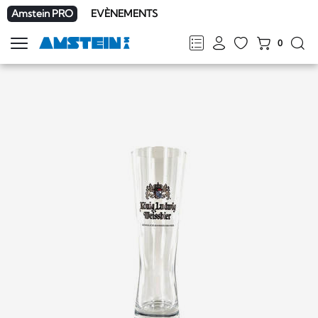
Amstein PRO
EVÈNEMENTS
0
Afficher
la
FR
DE
EN
IT
navigation