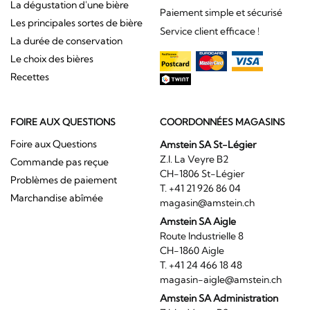
La dégustation d'une bière
Paiement simple et sécurisé
Les principales sortes de bière
Service client efficace !
La durée de conservation
Le choix des bières
Recettes
FOIRE AUX QUESTIONS
COORDONNÉES MAGASINS
Foire aux Questions
Amstein SA St-Légier
Z.I. La Veyre B2
Commande pas reçue
CH-1806 St-Légier
Problèmes de paiement
T. +41 21 926 86 04
Marchandise abîmée
magasin@amstein.ch
Amstein SA Aigle
Route Industrielle 8
CH-1860 Aigle
T. +41 24 466 18 48
magasin-aigle@amstein.ch
Amstein SA Administration