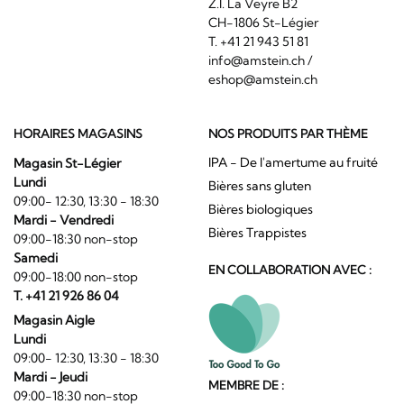
Z.I. La Veyre B2
CH-1806 St-Légier
T. +41 21 943 51 81
info@amstein.ch
/
eshop@amstein.ch
HORAIRES MAGASINS
NOS PRODUITS PAR THÈME
IPA - De l'amertume au fruité
Magasin St-Légier
Lundi
Bières sans gluten
09:00- 12:30, 13:30 - 18:30
Bières biologiques
Mardi - Vendredi
Bières Trappistes
09:00-18:30 non-stop
Samedi
EN COLLABORATION AVEC :
09:00-18:00 non-stop
T. +41 21 926 86 04
Magasin Aigle
Lundi
09:00- 12:30, 13:30 - 18:30
Mardi - Jeudi
MEMBRE DE :
09:00-18:30 non-stop