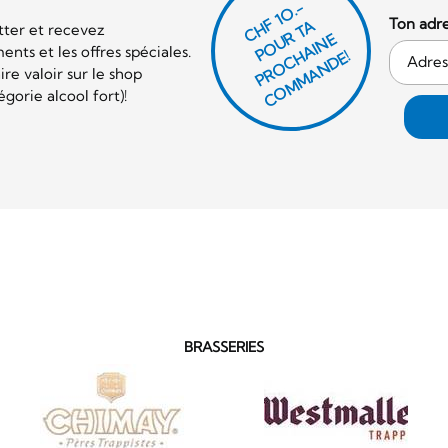
CHF 1O.-
Ton adre
P
O
U
R
T
A
P
R
O
C
AI
N
C
O
M
M
A
N
D
tter et recevez
E
nts et les offres spéciales.
H
E!
re valoir sur le shop
orie alcool fort)!
BRASSERIES