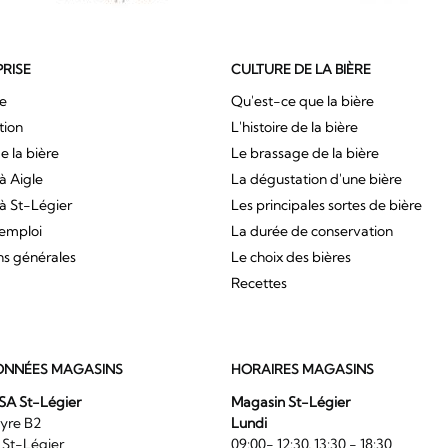
PRISE
CULTURE DE LA BIÈRE
ue
Qu'est-ce que la bière
tion
L'histoire de la bière
e la bière
Le brassage de la bière
à Aigle
La dégustation d'une bière
à St-Légier
Les principales sortes de bière
'emploi
La durée de conservation
ns générales
Le choix des bières
Recettes
NNÉES MAGASINS
HORAIRES MAGASINS
SA St-Légier
Magasin St-Légier
La Veyre B2
Lundi
6 St-Légier
09:00- 12:30, 13:30 - 18:30