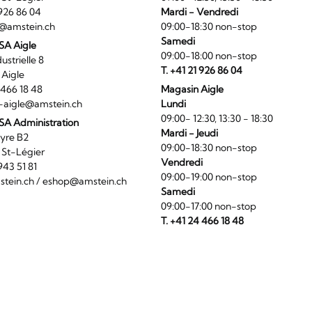
1 926 86 04
Mardi - Vendredi
@amstein.ch
09:00-18:30 non-stop
Samedi
 SA Aigle
09:00-18:00 non-stop
ndustrielle 8
T. +41 21 926 86 04
0 Aigle
4 466 18 48
Magasin Aigle
-aigle@amstein.ch
Lundi
09:00- 12:30, 13:30 - 18:30
SA Administration
Mardi - Jeudi
La Veyre B2
09:00-18:30 non-stop
6 St-Légier
Vendredi
1 943 51 81
09:00-19:00 non-stop
tein.ch
/
eshop@amstein.ch
Samedi
09:00-17:00 non-stop
T. +41 24 466 18 48