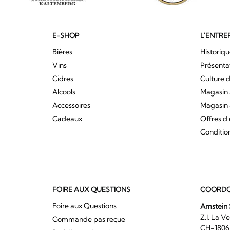
E-SHOP
L'ENTRE
Bières
Historiq
Vins
Présenta
Cidres
Culture d
Alcools
Magasin 
Accessoires
Magasin 
Cadeaux
Offres d
Conditio
FOIRE AUX QUESTIONS
COORDO
Foire aux Questions
Amstein 
Z.I. 
Commande pas reçue
CH-180