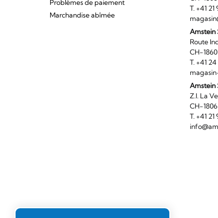
Problèmes de paiement
T. +41 2
Marchandise abîmée
magasin
Amstein
Route I
CH-186
T. +41 2
magasin
Amstein 
Z.I. 
CH-180
T. +41 2
info@ams