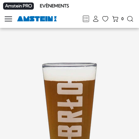
Amstein PRO
EVÈNEMENTS
0
Afficher
la
FR
DE
EN
IT
navigation