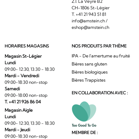
Z.I. La Veyre B2
CH-1806 St-Légier
T. +41 21 943 51 81
info@amstein.ch
/
eshop@amstein.ch
HORAIRES MAGASINS
NOS PRODUITS PAR THÈME
IPA - De l'amertume au fruité
Magasin St-Légier
Lundi
Bières sans gluten
09:00- 12:30, 13:30 - 18:30
Bières biologiques
Mardi - Vendredi
Bières Trappistes
09:00-18:30 non-stop
Samedi
EN COLLABORATION AVEC :
09:00-18:00 non-stop
T. +41 21 926 86 04
Magasin Aigle
Lundi
09:00- 12:30, 13:30 - 18:30
Mardi - Jeudi
MEMBRE DE :
09:00-18:30 non-stop