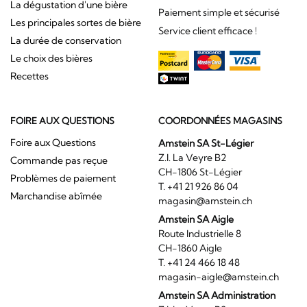
La dégustation d'une bière
Paiement simple et sécurisé
Les principales sortes de bière
Service client efficace !
La durée de conservation
Le choix des bières
Recettes
FOIRE AUX QUESTIONS
COORDONNÉES MAGASINS
Foire aux Questions
Amstein SA St-Légier
Z.I. La Veyre B2
Commande pas reçue
CH-1806 St-Légier
Problèmes de paiement
T. +41 21 926 86 04
Marchandise abîmée
magasin@amstein.ch
Amstein SA Aigle
Route Industrielle 8
CH-1860 Aigle
T. +41 24 466 18 48
magasin-aigle@amstein.ch
Amstein SA Administration