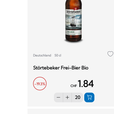
Deutschland
50 cl
Störtebeker Frei-Bier Bio
1.84
-19.3%
CHF