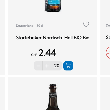
De
Deutschland
50 cl
St
Störtebeker Nordisch-Hell BIO Bio
2.44
-
CHF