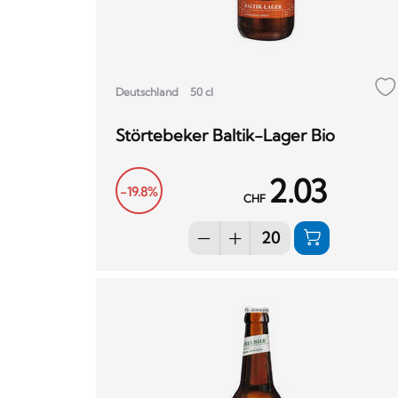
Deutschland
50 cl
Störtebeker Baltik-Lager Bio
2.03
-19.8%
CHF