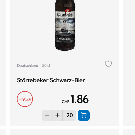
Deutschland
50 cl
Störtebeker Schwarz-Bier
1.86
-19.5%
CHF