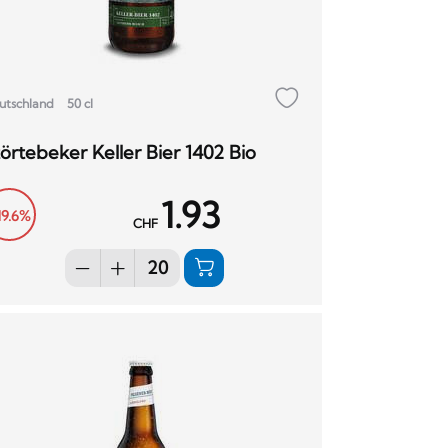
utschland
50 cl
örtebeker Keller Bier 1402 Bio
1.93
19.6%
CHF