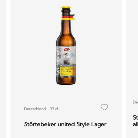
De
Deutschland
33 cl
S
Störtebeker united Style Lager
al