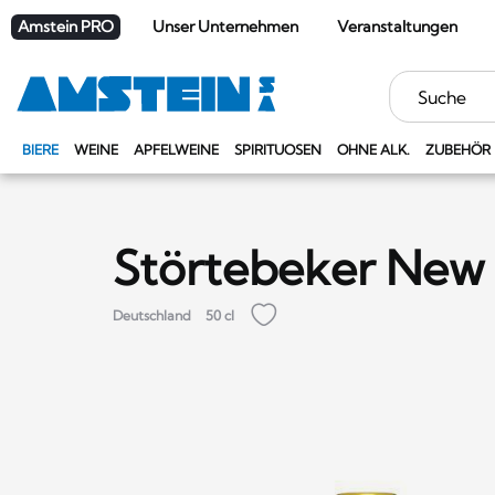
Amstein PRO
Unser Unternehmen
Veranstaltungen
Stichwörter
BIERE
WEINE
APFELWEINE
SPIRITUOSEN
OHNE ALK.
ZUBEHÖR
Störtebeker New
Deutschland
50 cl