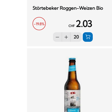
Störtebeker Roggen-Weizen Bio
2.03
-19.8%
CHF