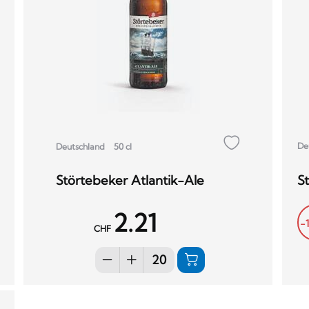
De
Deutschland
50 cl
S
Störtebeker Atlantik-Ale
2.21
-
CHF