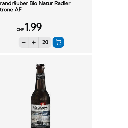
trandräuber Bio Natur Radler
itrone AF
1.99
CHF