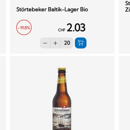
S
Störtebeker Baltik-Lager Bio
Z
2.03
-19.8%
CHF