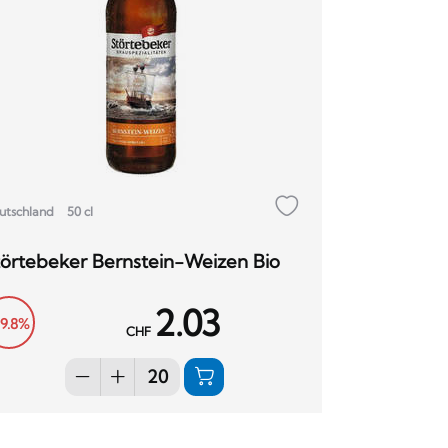
utschland
50 cl
törtebeker Bernstein-Weizen Bio
2.03
19.8%
CHF