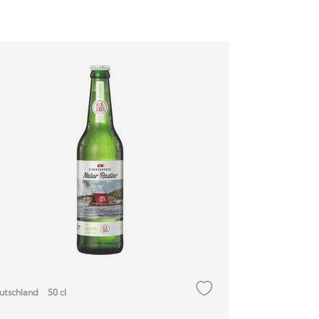
utschland
50 cl