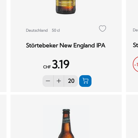
De
Deutschland
50 cl
S
Störtebeker New England IPA
3.19
-
CHF