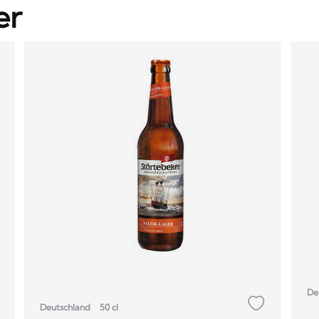
er
De
Deutschland
50 cl