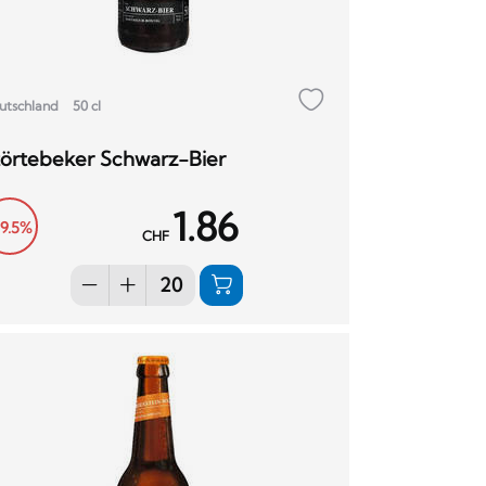
utschland
50 cl
törtebeker Schwarz-Bier
1.86
19.5%
CHF