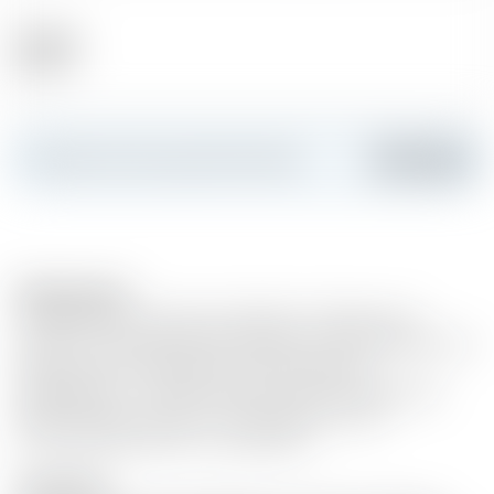
Alkohol
46.00 %
Erstellen Sie Ihre persönliche Karte
Hinzufügen
Bemerkungen
Im Rahmen von Teelings Small Batch Collaborations
werden in Kleinstserien leere Fässer mit Unternehmen wie
Bierbrauereien, Weingütern oder Destillerien
ausgetauscht, um deren Einfluss auf den Teeling Small
Batch Whiskey und die so entstehenden neuen
Aromenkombinationen zu ergründen.
Description