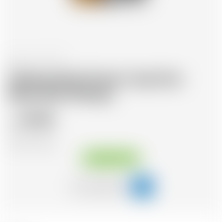
Irland
70 cl
Teeling Dark Porter Cask Dot
Brew Irish Whisky
49.50
CHF
CHF
70.71
/Litre
Sofort verfügbar