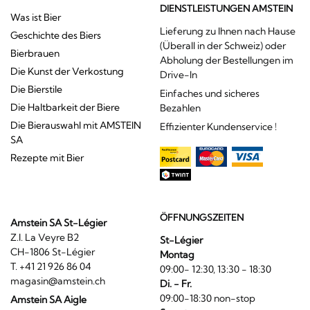
DIENSTLEISTUNGEN AMSTEIN
Was ist Bier
Lieferung zu Ihnen nach Hause
Geschichte des Biers
(Überall in der Schweiz) oder
Bierbrauen
Abholung der Bestellungen im
Die Kunst der Verkostung
Drive-In
Die Bierstile
Einfaches und sicheres
Die Haltbarkeit der Biere
Bezahlen
Die Bierauswahl mit AMSTEIN
Effizienter Kundenservice !
SA
Rezepte mit Bier
ÖFFNUNGSZEITEN
Amstein SA St-Légier
Z.I. La Veyre B2
St-Légier
CH-1806 St-Légier
Montag
T. +41 21 926 86 04
09:00- 12:30, 13:30 - 18:30
magasin@amstein.ch
Di. - Fr.
09:00-18:30 non-stop
Amstein SA Aigle