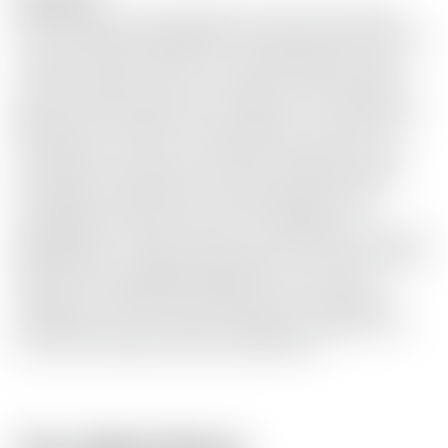
Diese limitierte Teeling Abfüllung entstand im Rahmen
einer Small Batch Collaboration mit der Dot Brew Brewery
in Dublin. Hochwertiger Grain und Malt Whisky wurde
zunächst separat in für bis zu 5 Jahre in Bourbon Fässern
gereift und anschliessend im Verhältlnis 4:1 in Dark Porter
Beer Barrels vermählt. In diesen Fässern verbrachten sie
schliesslich einen über 15-monatigen Honeymoon, der
dem Whisky wundervolle Aromen von Kakao, Karamell
und Kaffee verlieh. Nase: Frische Kakao Nibs, dunkle
Schokolade und Muscovado-Zucker, begleitet von
Hopfenblüten. Gaumen: Intensiv und vielseitig mit frischen
Kaffeebohnen, malzigen Karamellnoten und verbranntem,
braunen Zucker. Abgang: Mittellang und würzig mit
Anflügen von Pfeffer und Holzwürze, sowie süsslichen
Orangenzesten mit dunkler Schokolade, wohlbalanciert
durch einer angenehm bittere Hopfennote.