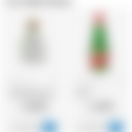
Vom selben Brauer
Mexiko
70 cl
Frankreich
70 cl
Tequila Patrón Silver
Get 27
52.43
21.53
CHF
CHF