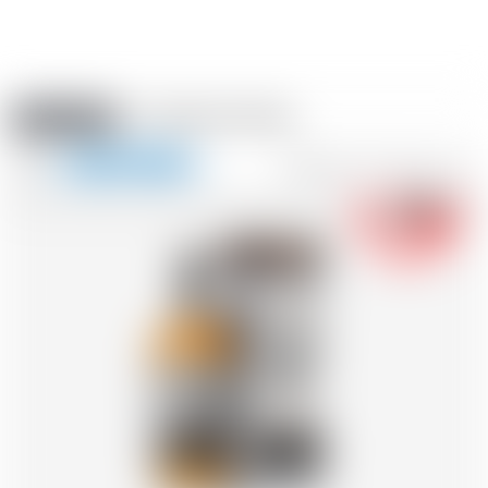
Amstein PRO
VERANSTALTUNGEN
0
Navigation
-18
zeigen
FR
DE
EN
IT