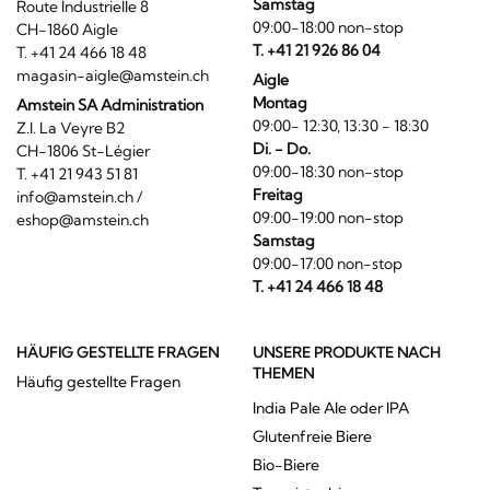
Samstag
Route Industrielle 8
09:00-18:00 non-stop
CH-1860 Aigle
T. +41 21 926 86 04
T. +41 24 466 18 48
magasin-aigle@amstein.ch
Aigle
Montag
Amstein SA Administration
09:00- 12:30, 13:30 - 18:30
Z.I. La Veyre B2
Di. - Do.
CH-1806 St-Légier
09:00-18:30 non-stop
T. +41 21 943 51 81
Freitag
info@amstein.ch
/
09:00-19:00 non-stop
eshop@amstein.ch
Samstag
09:00-17:00 non-stop
T. +41 24 466 18 48
HÄUFIG GESTELLTE FRAGEN
UNSERE PRODUKTE NACH
THEMEN
Häufig gestellte Fragen
India Pale Ale oder IPA
Glutenfreie Biere
Bio-Biere