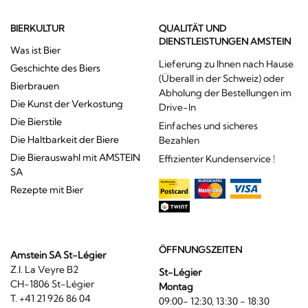
BIERKULTUR
QUALITÄT UND
DIENSTLEISTUNGEN AMSTEIN
Was ist Bier
Lieferung zu Ihnen nach Hause
Geschichte des Biers
(Überall in der Schweiz) oder
Bierbrauen
Abholung der Bestellungen im
Die Kunst der Verkostung
Drive-In
Die Bierstile
Einfaches und sicheres
Die Haltbarkeit der Biere
Bezahlen
Die Bierauswahl mit AMSTEIN
Effizienter Kundenservice !
SA
Rezepte mit Bier
ÖFFNUNGSZEITEN
Amstein SA St-Légier
Z.I. La Veyre B2
St-Légier
CH-1806 St-Légier
Montag
T. +41 21 926 86 04
09:00- 12:30, 13:30 - 18:30