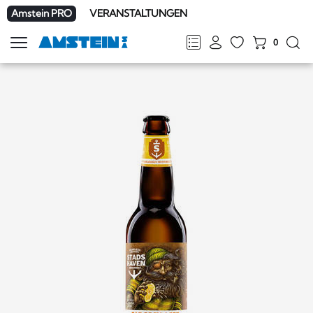
Amstein PRO
VERANSTALTUNGEN
0
Navigation
zeigen
FR
DE
EN
IT