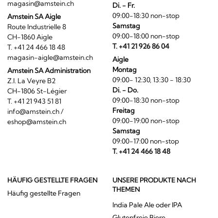
magasin@amstein.ch
Di. - Fr.
09:00-18:30 non-stop
Amstein SA Aigle
Samstag
Route Industrielle 8
09:00-18:00 non-stop
CH-1860 Aigle
T. +41 21 926 86 04
T. +41 24 466 18 48
magasin-aigle@amstein.ch
Aigle
Montag
Amstein SA Administration
09:00- 12:30, 13:30 - 18:30
Z.I. La Veyre B2
Di. - Do.
CH-1806 St-Légier
09:00-18:30 non-stop
T. +41 21 943 51 81
Freitag
info@amstein.ch
/
09:00-19:00 non-stop
eshop@amstein.ch
Samstag
09:00-17:00 non-stop
T. +41 24 466 18 48
HÄUFIG GESTELLTE FRAGEN
UNSERE PRODUKTE NACH
THEMEN
Häufig gestellte Fragen
India Pale Ale oder IPA
Glutenfreie Biere