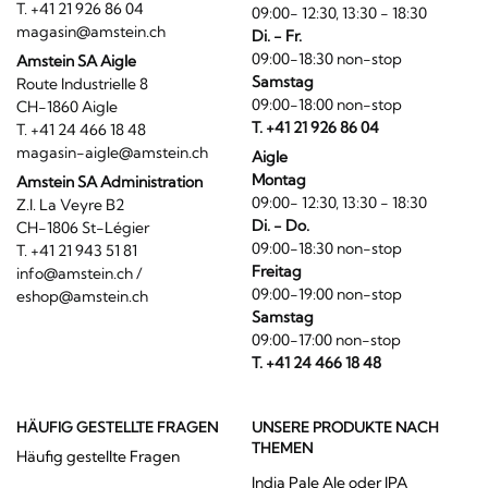
T. +41 21 926 86 04
09:00- 12:30, 13:30 - 18:30
magasin@amstein.ch
Di. - Fr.
09:00-18:30 non-stop
Amstein SA Aigle
Samstag
Route Industrielle 8
09:00-18:00 non-stop
CH-1860 Aigle
T. +41 21 926 86 04
T. +41 24 466 18 48
magasin-aigle@amstein.ch
Aigle
Montag
Amstein SA Administration
09:00- 12:30, 13:30 - 18:30
Z.I. La Veyre B2
Di. - Do.
CH-1806 St-Légier
09:00-18:30 non-stop
T. +41 21 943 51 81
Freitag
info@amstein.ch
/
09:00-19:00 non-stop
eshop@amstein.ch
Samstag
09:00-17:00 non-stop
T. +41 24 466 18 48
HÄUFIG GESTELLTE FRAGEN
UNSERE PRODUKTE NACH
THEMEN
Häufig gestellte Fragen
India Pale Ale oder IPA