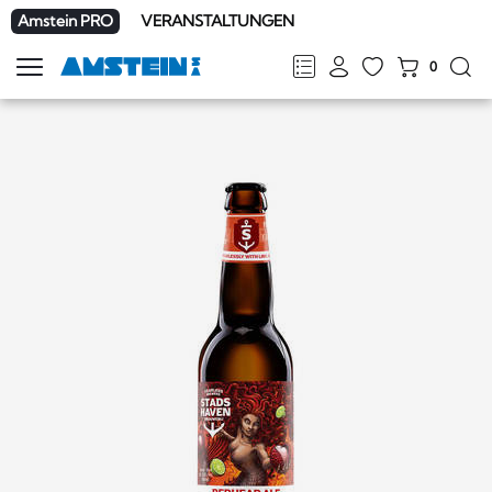
Amstein PRO
VERANSTALTUNGEN
0
Navigation
zeigen
FR
DE
EN
IT