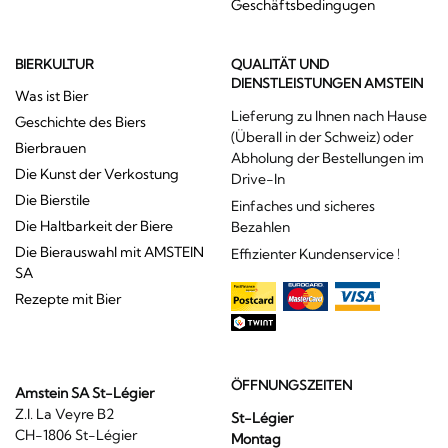
Geschäftsbedingugen
BIERKULTUR
QUALITÄT UND
DIENSTLEISTUNGEN AMSTEIN
Was ist Bier
Lieferung zu Ihnen nach Hause
Geschichte des Biers
(Überall in der Schweiz) oder
Bierbrauen
Abholung der Bestellungen im
Die Kunst der Verkostung
Drive-In
Die Bierstile
Einfaches und sicheres
Die Haltbarkeit der Biere
Bezahlen
Die Bierauswahl mit AMSTEIN
Effizienter Kundenservice !
SA
Rezepte mit Bier
ÖFFNUNGSZEITEN
Amstein SA St-Légier
Z.I. La Veyre B2
St-Légier
CH-1806 St-Légier
Montag