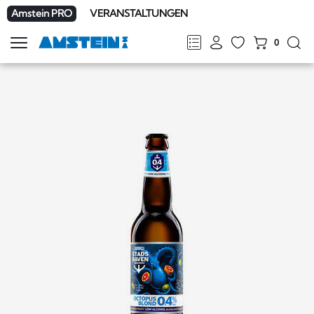
Amstein PRO
VERANSTALTUNGEN
0
Navigation
zeigen
FR
DE
EN
IT