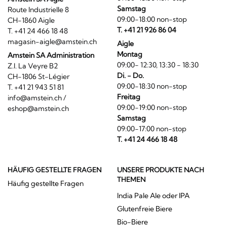
Samstag
Route Industrielle 8
09:00-18:00 non-stop
CH-1860 Aigle
T. +41 21 926 86 04
T. +41 24 466 18 48
magasin-aigle@amstein.ch
Aigle
Montag
Amstein SA Administration
09:00- 12:30, 13:30 - 18:30
Z.I. La Veyre B2
Di. - Do.
CH-1806 St-Légier
09:00-18:30 non-stop
T. +41 21 943 51 81
Freitag
info@amstein.ch
/
09:00-19:00 non-stop
eshop@amstein.ch
Samstag
09:00-17:00 non-stop
T. +41 24 466 18 48
HÄUFIG GESTELLTE FRAGEN
UNSERE PRODUKTE NACH
THEMEN
Häufig gestellte Fragen
India Pale Ale oder IPA
Glutenfreie Biere
Bio-Biere