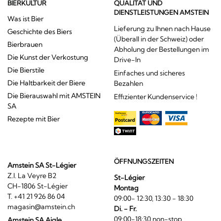
BIERKULTUR
QUALITÄT UND
DIENSTLEISTUNGEN AMSTEIN
Was ist Bier
Lieferung zu Ihnen nach Hause
Geschichte des Biers
(Überall in der Schweiz) oder
Bierbrauen
Abholung der Bestellungen im
Die Kunst der Verkostung
Drive-In
Die Bierstile
Einfaches und sicheres
Die Haltbarkeit der Biere
Bezahlen
Die Bierauswahl mit AMSTEIN
Effizienter Kundenservice !
SA
Rezepte mit Bier
ÖFFNUNGSZEITEN
Amstein SA St-Légier
Z.I. La Veyre B2
St-Légier
CH-1806 St-Légier
Montag
T. +41 21 926 86 04
09:00- 12:30, 13:30 - 18:30
magasin@amstein.ch
Di. - Fr.
09:00-18:30 non-stop
Amstein SA Aigle