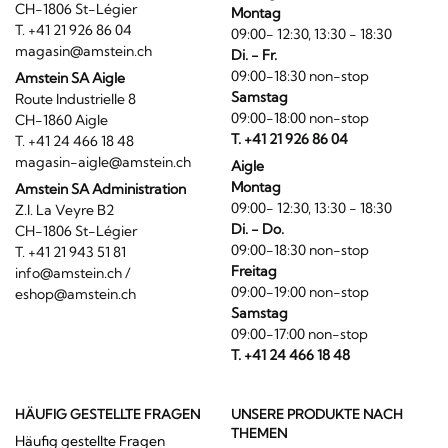
CH-1806 St-Légier
Montag
T. +41 21 926 86 04
09:00- 12:30, 13:30 - 18:30
magasin@amstein.ch
Di. - Fr.
09:00-18:30 non-stop
Amstein SA Aigle
Samstag
Route Industrielle 8
09:00-18:00 non-stop
CH-1860 Aigle
T. +41 21 926 86 04
T. +41 24 466 18 48
magasin-aigle@amstein.ch
Aigle
Montag
Amstein SA Administration
09:00- 12:30, 13:30 - 18:30
Z.I. La Veyre B2
Di. - Do.
CH-1806 St-Légier
09:00-18:30 non-stop
T. +41 21 943 51 81
Freitag
info@amstein.ch
/
09:00-19:00 non-stop
eshop@amstein.ch
Samstag
09:00-17:00 non-stop
T. +41 24 466 18 48
HÄUFIG GESTELLTE FRAGEN
UNSERE PRODUKTE NACH
THEMEN
Häufig gestellte Fragen