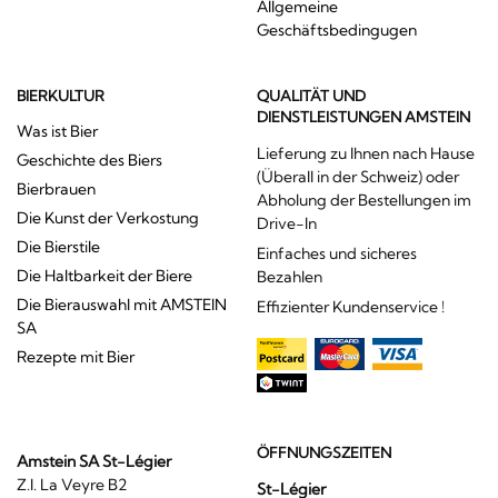
Allgemeine
Geschäftsbedingugen
BIERKULTUR
QUALITÄT UND
DIENSTLEISTUNGEN AMSTEIN
Was ist Bier
Lieferung zu Ihnen nach Hause
Geschichte des Biers
(Überall in der Schweiz) oder
Bierbrauen
Abholung der Bestellungen im
Die Kunst der Verkostung
Drive-In
Die Bierstile
Einfaches und sicheres
Die Haltbarkeit der Biere
Bezahlen
Die Bierauswahl mit AMSTEIN
Effizienter Kundenservice !
SA
Rezepte mit Bier
ÖFFNUNGSZEITEN
Amstein SA St-Légier
Z.I. La Veyre B2
St-Légier