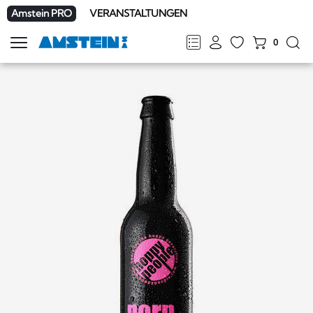
Amstein PRO
VERANSTALTUNGEN
0
Navigation
zeigen
FR
DE
EN
IT