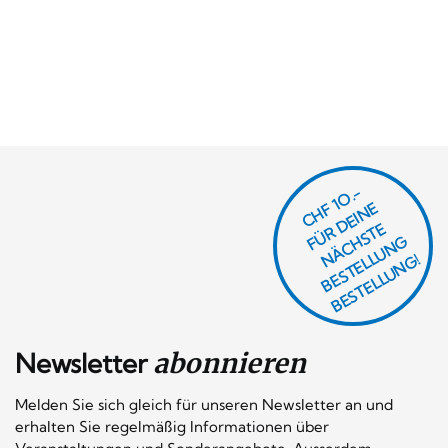
CHF 1O.-
Ü
D
EI
N
E
Ä
C
S
T
B
E
S
T
E
L
U
N
B
E
S
T
E
L
L
U
N
R
E
F
H
G
N
L
G!
Newsletter
abonnieren
Melden Sie sich gleich für unseren Newsletter an und
erhalten Sie regelmäßig Informationen über