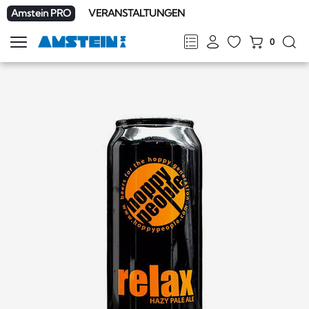
Amstein PRO
VERANSTALTUNGEN
0
Navigation
zeigen
FR
DE
EN
IT