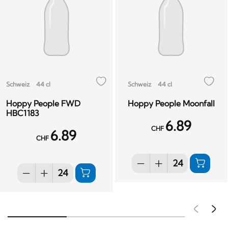
Schweiz
44 cl
Schweiz
44 cl
Hoppy People FWD
Hoppy People Moonfall
HBC1183
6.89
CHF
6.89
CHF
Pré
S