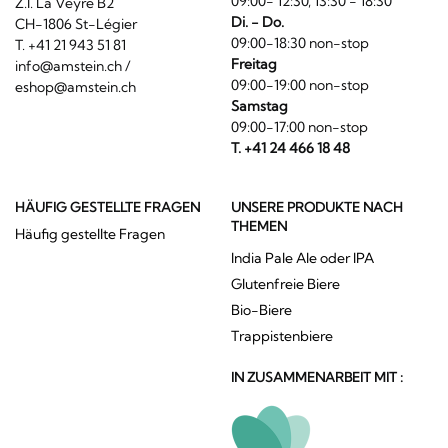
09:00- 12:30, 13:30 - 18:30
Z.I. La Veyre B2
Di. - Do.
CH-1806 St-Légier
09:00-18:30 non-stop
T. +41 21 943 51 81
Freitag
info@amstein.ch
/
09:00-19:00 non-stop
eshop@amstein.ch
Samstag
09:00-17:00 non-stop
T. +41 24 466 18 48
HÄUFIG GESTELLTE FRAGEN
UNSERE PRODUKTE NACH
THEMEN
Häufig gestellte Fragen
India Pale Ale oder IPA
Glutenfreie Biere
Bio-Biere
Trappistenbiere
IN ZUSAMMENARBEIT MIT :