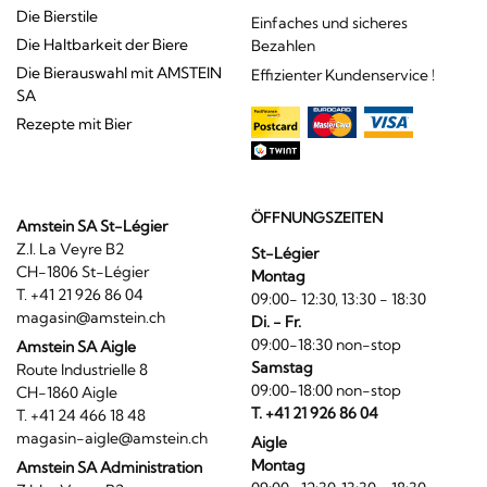
Die Bierstile
Einfaches und sicheres
Die Haltbarkeit der Biere
Bezahlen
Die Bierauswahl mit AMSTEIN
Effizienter Kundenservice !
SA
Rezepte mit Bier
ÖFFNUNGSZEITEN
Amstein SA St-Légier
Z.I. La Veyre B2
St-Légier
CH-1806 St-Légier
Montag
T. +41 21 926 86 04
09:00- 12:30, 13:30 - 18:30
magasin@amstein.ch
Di. - Fr.
09:00-18:30 non-stop
Amstein SA Aigle
Samstag
Route Industrielle 8
09:00-18:00 non-stop
CH-1860 Aigle
T. +41 21 926 86 04
T. +41 24 466 18 48
magasin-aigle@amstein.ch
Aigle
Montag
Amstein SA Administration