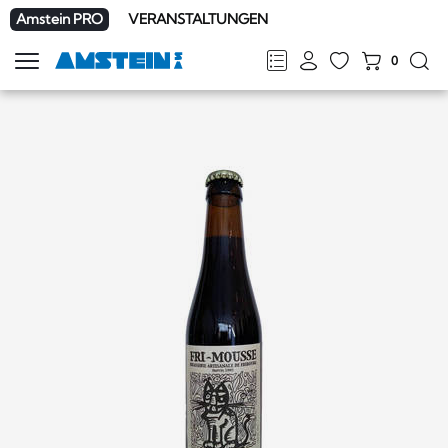
Amstein PRO
VERANSTALTUNGEN
0
Navigation
zeigen
FR
DE
EN
IT