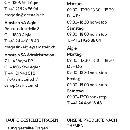
CH-1806 St-Légier
Montag
T. +41 21 926 86 04
09:00- 12:30, 13:30 - 18:30
magasin@amstein.ch
Di. - Fr.
09:00-18:30 non-stop
Amstein SA Aigle
Samstag
Route Industrielle 8
09:00-18:00 non-stop
CH-1860 Aigle
T. +41 21 926 86 04
T. +41 24 466 18 48
magasin-aigle@amstein.ch
Aigle
Montag
Amstein SA Administration
09:00- 12:30, 13:30 - 18:30
Z.I. La Veyre B2
Di. - Do.
CH-1806 St-Légier
09:00-18:30 non-stop
T. +41 21 943 51 81
Freitag
info@amstein.ch
/
09:00-19:00 non-stop
eshop@amstein.ch
Samstag
09:00-17:00 non-stop
T. +41 24 466 18 48
HÄUFIG GESTELLTE FRAGEN
UNSERE PRODUKTE NACH
THEMEN
Häufig gestellte Fragen