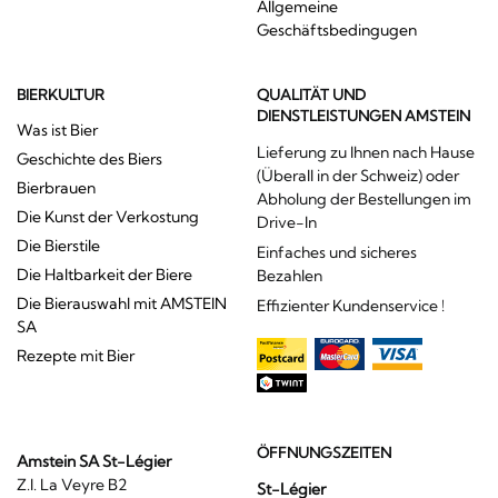
Allgemeine
Geschäftsbedingugen
BIERKULTUR
QUALITÄT UND
DIENSTLEISTUNGEN AMSTEIN
Was ist Bier
Lieferung zu Ihnen nach Hause
Geschichte des Biers
(Überall in der Schweiz) oder
Bierbrauen
Abholung der Bestellungen im
Die Kunst der Verkostung
Drive-In
Die Bierstile
Einfaches und sicheres
Die Haltbarkeit der Biere
Bezahlen
Die Bierauswahl mit AMSTEIN
Effizienter Kundenservice !
SA
Rezepte mit Bier
ÖFFNUNGSZEITEN
Amstein SA St-Légier
Z.I. La Veyre B2
St-Légier