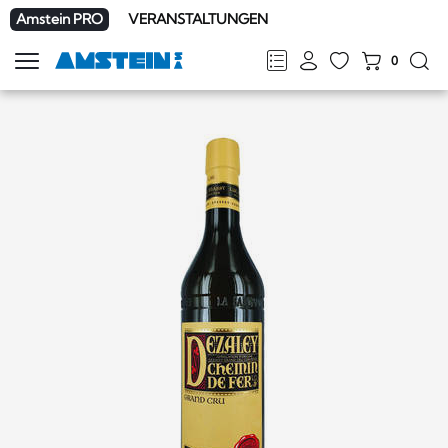
Amstein PRO
VERANSTALTUNGEN
0
Navigation
zeigen
FR
DE
EN
IT