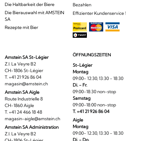
Die Haltbarkeit der Biere
Bezahlen
Die Bierauswahl mit AMSTEIN
Effizienter Kundenservice !
SA
Rezepte mit Bier
ÖFFNUNGSZEITEN
Amstein SA St-Légier
Z.I. La Veyre B2
St-Légier
CH-1806 St-Légier
Montag
T. +41 21 926 86 04
09:00- 12:30, 13:30 - 18:30
magasin@amstein.ch
Di. - Fr.
09:00-18:30 non-stop
Amstein SA Aigle
Samstag
Route Industrielle 8
09:00-18:00 non-stop
CH-1860 Aigle
T. +41 21 926 86 04
T. +41 24 466 18 48
magasin-aigle@amstein.ch
Aigle
Montag
Amstein SA Administration
09:00- 12:30, 13:30 - 18:30
Z.I. La Veyre B2
Di. - Do.
CH-1806 St-Légier