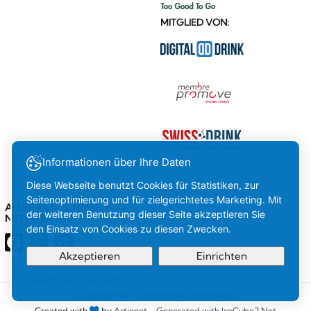
MITGLIED VON:
Informationen über Ihre Daten
Diese Webseite benutzt Cookies für Statistiken, zur
Seitenoptimierung und für zielgerichtetes Marketing. Mit
AMSTEIN IN SOZIALEN
der weiteren Benutzung dieser Seite akzeptieren Sie
NETZWERKEN
den Einsatz von Cookies zu diesen Zwecken.
Akzeptieren
Einrichten
Lesen Sie hier mehr
Ihre
OK
© 2026 Amstein. Alle Rechte vorbehalten
Created with
by
Artionet
-
Generated with IceCube2.Net