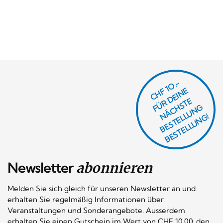
CHF 1O.-
Ü
D
EI
N
E
Ä
C
S
T
B
E
S
T
E
L
U
N
B
E
S
T
E
L
L
U
N
R
E
F
H
G
N
L
G!
Newsletter
abonnieren
Melden Sie sich gleich für unseren Newsletter an und
erhalten Sie regelmäßig Informationen über
Veranstaltungen und Sonderangebote. Ausserdem
erhalten Sie einen Gutschein im Wert von CHF 10.00, den