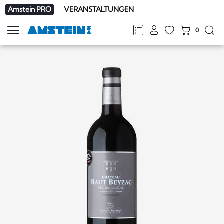
Amstein PRO
VERANSTALTUNGEN
0
Navigation
zeigen
FR
DE
EN
IT