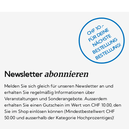
CHF 1O.-
Ü
D
EI
N
E
Ä
C
S
T
B
E
S
T
E
L
U
N
B
E
S
T
E
L
L
U
N
R
E
F
H
G
N
L
G!
Newsletter
abonnieren
Melden Sie sich gleich für unseren Newsletter an und
erhalten Sie regelmäßig Informationen über
Veranstaltungen und Sonderangebote. Ausserdem
erhalten Sie einen Gutschein im Wert von CHF 10.00, den
Sie im Shop einlösen können (Mindestbestellwert CHF
50.00 und ausserhalb der Kategorie Hochprozentiges)!