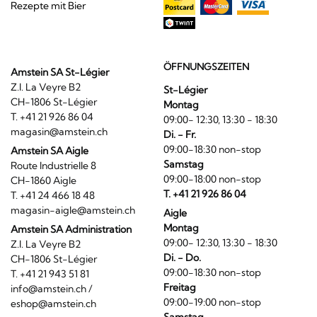
Rezepte mit Bier
ÖFFNUNGSZEITEN
Amstein SA St-Légier
Z.I. La Veyre B2
St-Légier
CH-1806 St-Légier
Montag
T. +41 21 926 86 04
09:00- 12:30, 13:30 - 18:30
magasin@amstein.ch
Di. - Fr.
09:00-18:30 non-stop
Amstein SA Aigle
Samstag
Route Industrielle 8
09:00-18:00 non-stop
CH-1860 Aigle
T. +41 21 926 86 04
T. +41 24 466 18 48
magasin-aigle@amstein.ch
Aigle
Montag
Amstein SA Administration
09:00- 12:30, 13:30 - 18:30
Z.I. La Veyre B2
Di. - Do.
CH-1806 St-Légier
09:00-18:30 non-stop
T. +41 21 943 51 81
Freitag
info@amstein.ch
/
09:00-19:00 non-stop
eshop@amstein.ch