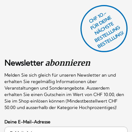
CHF 1O.-
Ü
D
EI
N
E
Ä
C
S
T
B
E
S
T
E
L
U
N
B
E
S
T
E
L
L
U
N
R
E
F
H
G
N
L
G!
Newsletter
abonnieren
Melden Sie sich gleich für unseren Newsletter an und
erhalten Sie regelmäßig Informationen über
Veranstaltungen und Sonderangebote. Ausserdem
erhalten Sie einen Gutschein im Wert von CHF 10.00, den
Sie im Shop einlösen können (Mindestbestellwert CHF
50.00 und ausserhalb der Kategorie Hochprozentiges)!
Deine E-Mail-Adresse