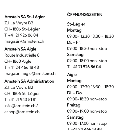
ÖFFNUNGSZEITEN
Amstein SA St-Légier
Z.I. La Veyre B2
St-Légier
CH-1806 St-Légier
Montag
T. +41 21 926 86 04
09:00- 12:30, 13:30 - 18:30
magasin@amstein.ch
Di. - Fr.
09:00-18:30 non-stop
Amstein SA Aigle
Samstag
Route Industrielle 8
09:00-18:00 non-stop
CH-1860 Aigle
T. +41 21 926 86 04
T. +41 24 466 18 48
magasin-aigle@amstein.ch
Aigle
Montag
Amstein SA Administration
09:00- 12:30, 13:30 - 18:30
Z.I. La Veyre B2
Di. - Do.
CH-1806 St-Légier
09:00-18:30 non-stop
T. +41 21 943 51 81
Freitag
info@amstein.ch
/
09:00-19:00 non-stop
eshop@amstein.ch
Samstag
09:00-17:00 non-stop
T. +41 24 466 18 48