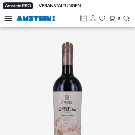
Amstein PRO
VERANSTALTUNGEN
0
Navigation
zeigen
FR
DE
EN
IT