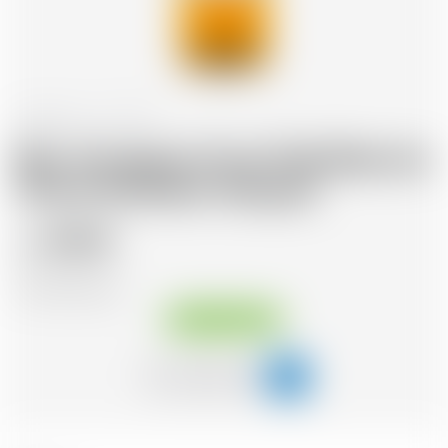
Frankreich
1.5 l
Bas-Armagnac Pure Folle Blanche
25 ans Domaine Tariquet
215.15
CHF
CHF
143.43
/Litre
Sofort verfügbar