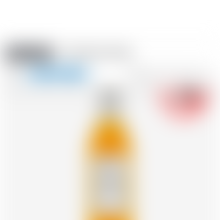
Amstein PRO
VERANSTALTUNGEN
0
Navigation
-18
zeigen
FR
DE
EN
IT