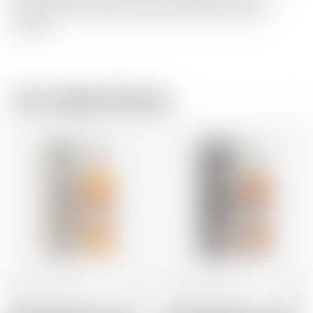
Essen mit einer Zigarre oder Bitterbitterschokolade
genießen
Vom selben Brauer
Frankreich
70 cl
Frankreich
70 cl