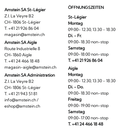
ÖFFNUNGSZEITEN
Amstein SA St-Légier
Z.I. La Veyre B2
St-Légier
CH-1806 St-Légier
Montag
T. +41 21 926 86 04
09:00- 12:30, 13:30 - 18:30
magasin@amstein.ch
Di. - Fr.
09:00-18:30 non-stop
Amstein SA Aigle
Samstag
Route Industrielle 8
09:00-18:00 non-stop
CH-1860 Aigle
T. +41 21 926 86 04
T. +41 24 466 18 48
magasin-aigle@amstein.ch
Aigle
Montag
Amstein SA Administration
09:00- 12:30, 13:30 - 18:30
Z.I. La Veyre B2
Di. - Do.
CH-1806 St-Légier
09:00-18:30 non-stop
T. +41 21 943 51 81
Freitag
info@amstein.ch
/
09:00-19:00 non-stop
eshop@amstein.ch
Samstag
09:00-17:00 non-stop
T. +41 24 466 18 48