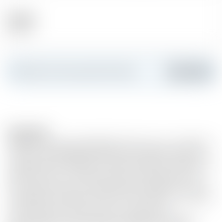
Alkohol
47.50 %
Erstellen Sie Ihre persönliche Karte
Hinzufügen
Description
VIELFALT Verrücktes Weiß 100 % Alterung von mindestens
25 Jahren GESCHMACKSNOTEN Eine goldene Farbe mit
orangefarbenen Reflexen. Die Nase des Pure Folle Blanche
25 Jahre erinnert an Milchkaramell und Gebäckaromen.
Wir entdecken dann eine gewaltige Komplexität und eine
unglaubliche Länge Mund durch eine Vielzahl von Aromen
von Steinobst, Früchten trocken und Gewürze.
Ausgewogenheit, Komplexität und Eleganz. Nach dem