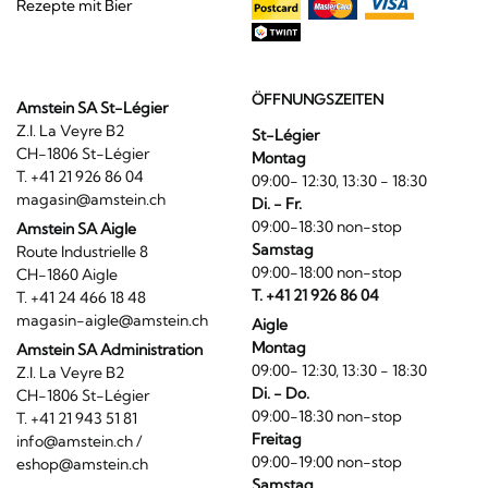
Rezepte mit Bier
ÖFFNUNGSZEITEN
Amstein SA St-Légier
Z.I. La Veyre B2
St-Légier
CH-1806 St-Légier
Montag
T. +41 21 926 86 04
09:00- 12:30, 13:30 - 18:30
magasin@amstein.ch
Di. - Fr.
09:00-18:30 non-stop
Amstein SA Aigle
Samstag
Route Industrielle 8
09:00-18:00 non-stop
CH-1860 Aigle
T. +41 21 926 86 04
T. +41 24 466 18 48
magasin-aigle@amstein.ch
Aigle
Montag
Amstein SA Administration
09:00- 12:30, 13:30 - 18:30
Z.I. La Veyre B2
Di. - Do.
CH-1806 St-Légier
09:00-18:30 non-stop
T. +41 21 943 51 81
Freitag
info@amstein.ch
/
09:00-19:00 non-stop
eshop@amstein.ch
Samstag