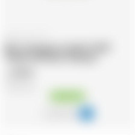
Frankreich
70 cl
Bas-Armagnac Carafe VSOP
Classic Domaine Tariquet
69.25
CHF
CHF
98.93
/Litre
Sofort verfügbar