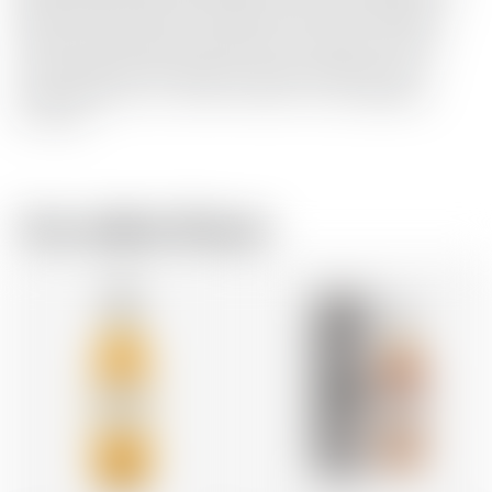
Gaumen sehr mild mit würzigen Holznoten und einem
Hauch frischer Minze. Die Aromen von reifen Früchten
umschmeicheln den Gaumen und entwickeln sich zu
einem Bouquet von Vanille, Süßholz und eingelegten
Früchten.
Vom selben Brauer