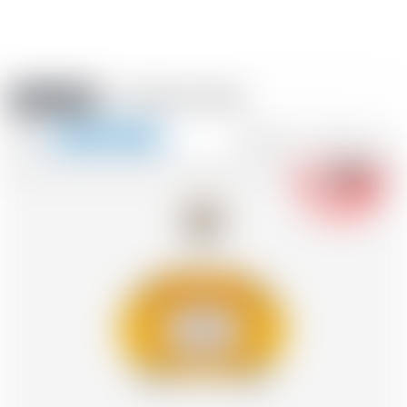
Amstein PRO
VERANSTALTUNGEN
0
Navigation
-18
zeigen
FR
DE
EN
IT