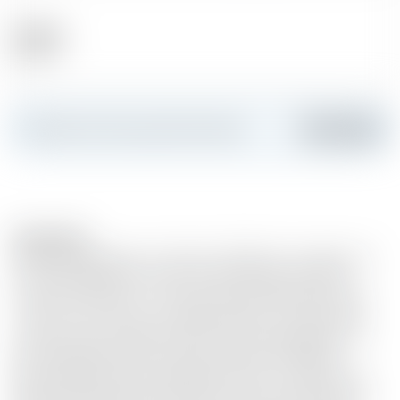
Alkohol
40.00 %
Erstellen Sie Ihre persönliche Karte
Hinzufügen
Description
Dieser ausgewogene und frische VSOP, der mindestens 5
bis 7 Jahre gereift ist, ist der für das Weingut Tariquet
typische Armagnac. Er wird bei Zimmertemperatur oder
„on the rocks” serviert und passt bestens zur slawischen,
indischen oder asiatischen Küche. Sehr ausgewogen, mit
der charakteristischen Frische eines Bas-Armagnacs.
Bernsteinfarbe und ein lebhaftes Aroma von reifen und
gleichzeitig floralen Noten (frisch, fast mentholartig). Am