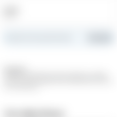
Alkohol
61.60 %
Erstellen Sie Ihre persönliche Karte
Hinzufügen
Description
VINTAGE-VERÖFFENTLICHUNG 2018 MAN O' WORDS
Ex-Bourbonfass 150 SINGLE CASK-SINGLE MALT 61,6% Vol.
70cl Schwesterfass
Vom selben Brauer