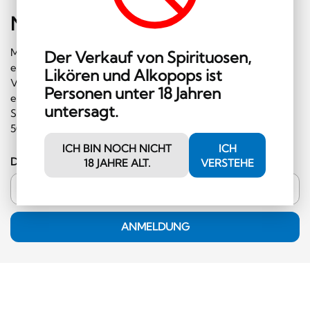
Newsletter
abonnieren
Melden Sie sich gleich für unseren Newsletter an und
Der Verkauf von Spirituosen,
erhalten Sie regelmäßig Informationen über
Likören und Alkopops ist
Veranstaltungen und Sonderangebote. Ausserdem
Personen unter 18 Jahren
erhalten Sie einen Gutschein im Wert von CHF 10.00, den
untersagt.
Sie im Shop einlösen können (Mindestbestellwert CHF
50.00 und ausserhalb der Kategorie Hochprozentiges)!
ICH BIN NOCH NICHT
ICH
Deine E-Mail-Adresse
18 JAHRE ALT.
VERSTEHE
ANMELDUNG