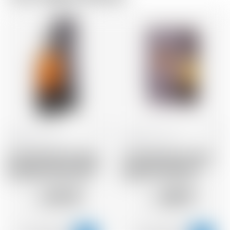
Schottland
70 cl
Schottland
70 cl
Annandale Man O'Sword
Annandale Man O'Sword
Founders Selection Refill
Founders Selection Ex-
Ex-Bourbon Cask 2017
Bourbon Cask 2016
89.49
88.97
CHF
CHF