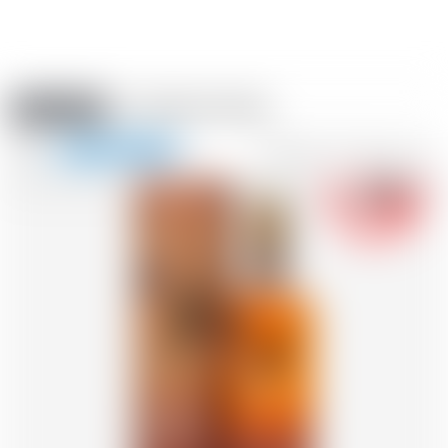
Amstein PRO
VERANSTALTUNGEN
0
Navigation
-18
zeigen
FR
DE
EN
IT