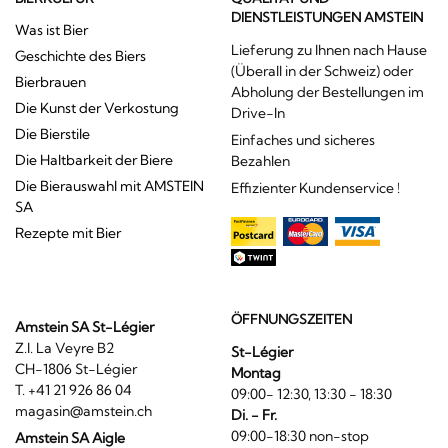
DIENSTLEISTUNGEN AMSTEIN
Was ist Bier
Lieferung zu Ihnen nach Hause
Geschichte des Biers
(Überall in der Schweiz) oder
Bierbrauen
Abholung der Bestellungen im
Die Kunst der Verkostung
Drive-In
Die Bierstile
Einfaches und sicheres
Die Haltbarkeit der Biere
Bezahlen
Die Bierauswahl mit AMSTEIN
Effizienter Kundenservice !
SA
Rezepte mit Bier
ÖFFNUNGSZEITEN
Amstein SA St-Légier
Z.I. La Veyre B2
St-Légier
CH-1806 St-Légier
Montag
T. +41 21 926 86 04
09:00- 12:30, 13:30 - 18:30
magasin@amstein.ch
Di. - Fr.
09:00-18:30 non-stop
Amstein SA Aigle