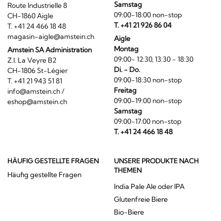
Samstag
Route Industrielle 8
09:00-18:00 non-stop
CH-1860 Aigle
T. +41 21 926 86 04
T. +41 24 466 18 48
magasin-aigle@amstein.ch
Aigle
Montag
Amstein SA Administration
09:00- 12:30, 13:30 - 18:30
Z.I. La Veyre B2
Di. - Do.
CH-1806 St-Légier
09:00-18:30 non-stop
T. +41 21 943 51 81
Freitag
info@amstein.ch
/
09:00-19:00 non-stop
eshop@amstein.ch
Samstag
09:00-17:00 non-stop
T. +41 24 466 18 48
HÄUFIG GESTELLTE FRAGEN
UNSERE PRODUKTE NACH
THEMEN
Häufig gestellte Fragen
India Pale Ale oder IPA
Glutenfreie Biere
Bio-Biere