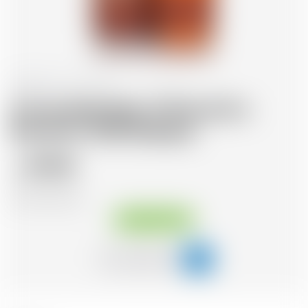
Schottland
70 cl
Annandale Man O'Words Ex-
Bourbon 2018 Release
89.58
CHF
CHF
127.97
/Litre
Sofort verfügbar