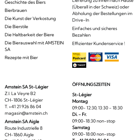
Lieferung zu Ihnen nach Hause
Geschichte des Biers
(Überall in der Schweiz) oder
Bierbrauen
Abholung der Bestellungen im
Die Kunst der Verkostung
Drive-In
Die Bierstile
Einfaches und sicheres
Die Haltbarkeit der Biere
Bezahlen
Die Bierauswahl mit AMSTEIN
Effizienter Kundenservice !
SA
Rezepte mit Bier
ÖFFNUNGSZEITEN
Amstein SA St-Légier
Z.I. La Veyre B2
St-Légier
CH-1806 St-Légier
Montag
T. +41 21 926 86 04
09:00- 12:30, 13:30 - 18:30
magasin@amstein.ch
Di. - Fr.
09:00-18:30 non-stop
Amstein SA Aigle
Samstag
Route Industrielle 8
09:00-18:00 non-stop
CH-1860 Aigle