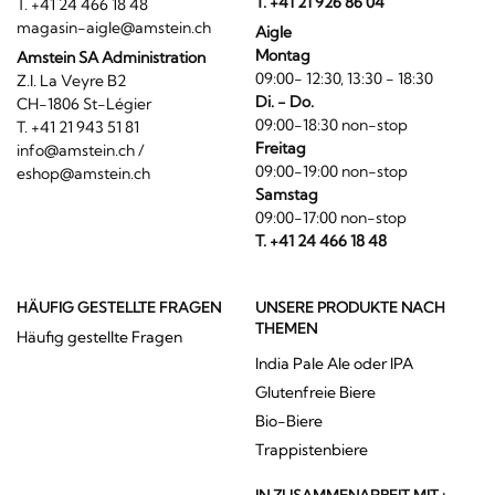
T. +41 21 926 86 04
T. +41 24 466 18 48
magasin-aigle@amstein.ch
Aigle
Montag
Amstein SA Administration
09:00- 12:30, 13:30 - 18:30
Z.I. La Veyre B2
Di. - Do.
CH-1806 St-Légier
09:00-18:30 non-stop
T. +41 21 943 51 81
Freitag
info@amstein.ch
/
09:00-19:00 non-stop
eshop@amstein.ch
Samstag
09:00-17:00 non-stop
T. +41 24 466 18 48
HÄUFIG GESTELLTE FRAGEN
UNSERE PRODUKTE NACH
THEMEN
Häufig gestellte Fragen
India Pale Ale oder IPA
Glutenfreie Biere
Bio-Biere
Trappistenbiere
IN ZUSAMMENARBEIT MIT :