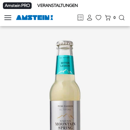
Amstein PRO
VERANSTALTUNGEN
0
Navigation
zeigen
FR
DE
EN
IT