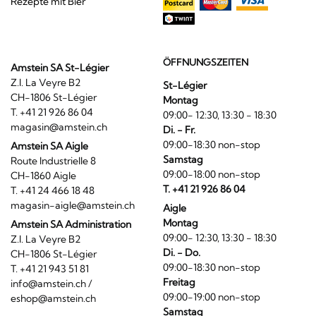
Rezepte mit Bier
ÖFFNUNGSZEITEN
Amstein SA St-Légier
Z.I. La Veyre B2
St-Légier
CH-1806 St-Légier
Montag
T. +41 21 926 86 04
09:00- 12:30, 13:30 - 18:30
magasin@amstein.ch
Di. - Fr.
09:00-18:30 non-stop
Amstein SA Aigle
Samstag
Route Industrielle 8
09:00-18:00 non-stop
CH-1860 Aigle
T. +41 21 926 86 04
T. +41 24 466 18 48
magasin-aigle@amstein.ch
Aigle
Montag
Amstein SA Administration
09:00- 12:30, 13:30 - 18:30
Z.I. La Veyre B2
Di. - Do.
CH-1806 St-Légier
09:00-18:30 non-stop
T. +41 21 943 51 81
Freitag
info@amstein.ch
/
09:00-19:00 non-stop
eshop@amstein.ch
Samstag