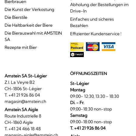
Bierbrauen
Abholung der Bestellungen im
Die Kunst der Verkostung
Drive-In
Die Bierstile
Einfaches und sicheres
Die Haltbarkeit der Biere
Bezahlen
Die Bierauswahl mit AMSTEIN
Effizienter Kundenservice !
SA
Rezepte mit Bier
ÖFFNUNGSZEITEN
Amstein SA St-Légier
Z.I. La Veyre B2
St-Légier
CH-1806 St-Légier
Montag
T. +41 21 926 86 04
09:00- 12:30, 13:30 - 18:30
magasin@amstein.ch
Di. - Fr.
09:00-18:30 non-stop
Amstein SA Aigle
Samstag
Route Industrielle 8
09:00-18:00 non-stop
CH-1860 Aigle
T. +41 21 926 86 04
T. +41 24 466 18 48
magasin-aigle@amstein.ch