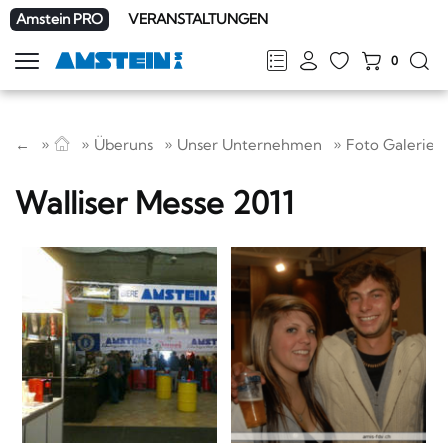
Amstein PRO
VERANSTALTUNGEN
0
Navigation
zeigen
FR
DE
EN
IT
←
Überuns
Unser Unternehmen
Foto Galerie
Walliser Messe 2011