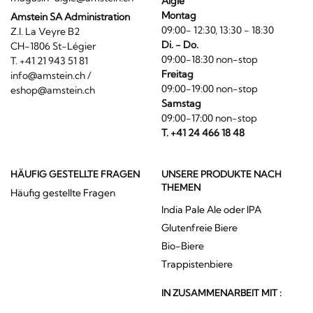
Aigle
Montag
Amstein SA Administration
09:00- 12:30, 13:30 - 18:30
Z.I. La Veyre B2
Di. - Do.
CH-1806 St-Légier
09:00-18:30 non-stop
T. +41 21 943 51 81
Freitag
info@amstein.ch
/
09:00-19:00 non-stop
eshop@amstein.ch
Samstag
09:00-17:00 non-stop
T. +41 24 466 18 48
HÄUFIG GESTELLTE FRAGEN
UNSERE PRODUKTE NACH
THEMEN
Häufig gestellte Fragen
India Pale Ale oder IPA
Glutenfreie Biere
Bio-Biere
Trappistenbiere
IN ZUSAMMENARBEIT MIT :