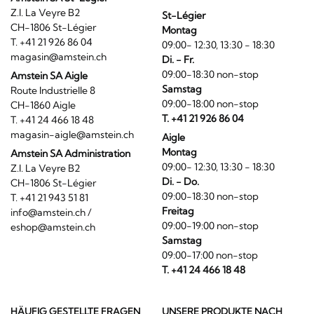
Z.I. La Veyre B2
St-Légier
CH-1806 St-Légier
Montag
T. +41 21 926 86 04
09:00- 12:30, 13:30 - 18:30
magasin@amstein.ch
Di. - Fr.
09:00-18:30 non-stop
Amstein SA Aigle
Samstag
Route Industrielle 8
09:00-18:00 non-stop
CH-1860 Aigle
T. +41 21 926 86 04
T. +41 24 466 18 48
magasin-aigle@amstein.ch
Aigle
Montag
Amstein SA Administration
09:00- 12:30, 13:30 - 18:30
Z.I. La Veyre B2
Di. - Do.
CH-1806 St-Légier
09:00-18:30 non-stop
T. +41 21 943 51 81
Freitag
info@amstein.ch
/
09:00-19:00 non-stop
eshop@amstein.ch
Samstag
09:00-17:00 non-stop
T. +41 24 466 18 48
HÄUFIG GESTELLTE FRAGEN
UNSERE PRODUKTE NACH