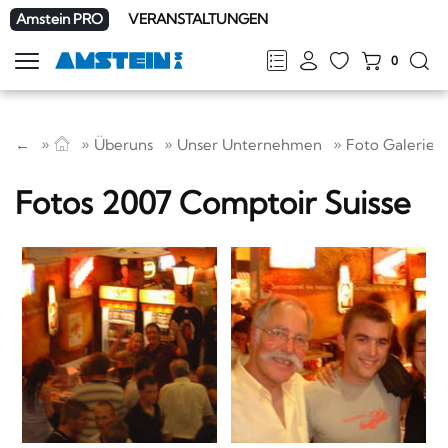
Amstein PRO
VERANSTALTUNGEN
0
Navigation
zeigen
FR
DE
EN
IT
←
Überuns
Unser Unternehmen
Foto Galerie
Fotos 2007 Comptoir Suisse