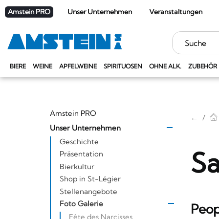
Amstein PRO
Unser Unternehmen
Veranstaltungen
Stichwörter
BIERE
WEINE
APFELWEINE
SPIRITUOSEN
OHNE ALK.
ZUBEHÖR
Amstein PRO
←
Unser Unternehmen
Geschichte
Sa
Präsentation
Bierkultur
Shop in St-Légier
Stellenangebote
Foto Galerie
Peop
Fête des Narcisses