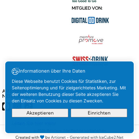
MITGLIED VON:
Informationen über Ihre Daten
Diese Webseite benutzt Cookies für Statistiken, zur
Seitenoptimierung und für zielgerichtetes Marketing. Mit
AMSTEIN IN SOZIALEN
der weiteren Benutzung dieser Seite akzeptieren Sie
NETZWERKEN
den Einsatz von Cookies zu diesen Zwecken.
Akzeptieren
Einrichten
Lesen Sie hier mehr
Ihre
OK
© 2026 Amstein. Alle Rechte vorbehalten
Created with
by
Artionet
-
Generated with IceCube2.Net