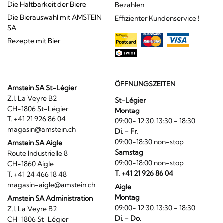
Die Haltbarkeit der Biere
Bezahlen
Die Bierauswahl mit AMSTEIN
Effizienter Kundenservice !
SA
Rezepte mit Bier
ÖFFNUNGSZEITEN
Amstein SA St-Légier
Z.I. La Veyre B2
St-Légier
CH-1806 St-Légier
Montag
T. +41 21 926 86 04
09:00- 12:30, 13:30 - 18:30
magasin@amstein.ch
Di. - Fr.
09:00-18:30 non-stop
Amstein SA Aigle
Samstag
Route Industrielle 8
09:00-18:00 non-stop
CH-1860 Aigle
T. +41 21 926 86 04
T. +41 24 466 18 48
magasin-aigle@amstein.ch
Aigle
Montag
Amstein SA Administration
09:00- 12:30, 13:30 - 18:30
Z.I. La Veyre B2
Di. - Do.
CH-1806 St-Légier