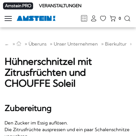
Amstein PRO
VERANSTALTUNGEN
0
Navigation
zeigen
FR
DE
EN
IT
←
Überuns
Unser Unternehmen
Bierkultur
Hühnerschnitzel mit
Zitrusfrüchten und
CHOUFFE Soleil
Zubereitung
Den Zucker im Essig auflösen.
Die Zitrusfrüchte auspressen und ein paar Schalenschnitze